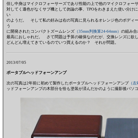
但し中身はマイクロフォーサーズであり性能の上で他のマイクロフォー
対してく遜色がなくサブ機として勿論の事、TPOをわきまえた使い分け
い
のようだ。 そして私の好みは右の写真に見られるオレンジ色のボディ
う
に開発されたコンパクトズームレンズ
（35mm判換算24-64mm）
の組み合
最高におしゃれだ。 さて問題は予算の確保なのだが、交換レンズに欲
どんどん増えてきているのでいつ買えるのか？ それが問題。
2013/07/05
ポータブルヘッドフォーンアンプ
次の写真は2年前に初めて製作したポータブルヘッドフォーンアンプ
（左
ッドフォーンアンプの木部分を恰も塗装が済んだかのように撮影後パソ