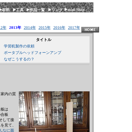
mini-Shop
材料
工具
作品一覧
リンク
12年
2013年
2014年
2015年
2016年
2017年
タイトル
学習机製作の依頼
ポータブルヘッドフォーンアンプ
なぜこうするの？
う家内の質
天板は
の合板
そして接
れを見て、
んなに面