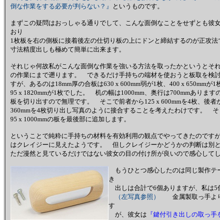
倒な作業をする必要が判らない？』
というものです。
まずこの疑問はおっしゃる通りでして、こんな面倒なことをせずとも彼
おり
1枚板を右の側板に接着後左の仕切り板の上にドンと締結するのが正攻法
寸法精度出しも極めて簡単に出来ます。
それじゃ何故私がこんな面倒な作業を強いる方法を取ったかというとそ
の作業にまで遡ります。 できるだけ手持ちの端材を使おうと板取を検
すが、あるのは18mm厚の合板は630 x 600mm弱が1枚、400 x 650mmが1
95 x 1820mmが1枚でした。 机の幅は1000mm、奥行は700mmあります
板を切り出すので無理です。 そこで前者から125 x 600mmを4枚、後者から
360mmを4枚切り出し写真のように接合することを考えたわけです。 
95 x 1000mmの板を最後部に追加します。
ということで純粋に手持ちの材料を有効利用の観点でやってきたのです
はクレイジーに見えたようです。 但しクレイジーかどうかの判断は別
ただ漫然と見ているだけではない彼女の目の付け所が良いので感心して
もうひとつ感心したのは同じ製作テー
き
出しは合計で6個ありますが、私は5
（左写真参照）
金属製取っ手より
す
が、彼女は
『鍵付引き出しの取っ手