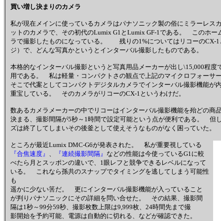
買い増し決まりのカメラ
私が現在メインに使っているカメラはパナソニック製の俗にミラーレス
ットのカメラで、その初代のLumix G1とLumix GF-1である。 こ
ラで撮影したものになっている。 残りの1%についてはリコーのCX-
ジ）で、どんな写真かというとインターバル撮影したものである。
本格的なインターバル撮影というと写真用品メーカーが出し\15,000程
用である。 私は軽量・コンパクトさの観点で上記のマイクロフォーサ
そこで代案としてコンパクトデジタルカメラでインターバル撮影機能が
重宝している。 そのカメラがリコーのCX-1というわけだ。
数あるカメラメーカーの中でリコーはインターバル撮影機能を殆どの商
決まる、撮影間隔が5秒～1時間で設定可能という点が便利である。 但
ズは終了してしまいその後釜として使えそうなものがなく困っていた。
ところが最近Lumix DMC-G6が発表された。 私が重要視している
『合焦速度』
、
『連続撮影間隔』
などの性能は今使っているG1に較
べたら月とスッポンの違いで、1眼レフと競争できるレベルになって
いる。 これなら孫共のスナップでタイミングを逃してしまう可能性
も
遥かに少ない筈だ。 更にインターバル撮影機能が入っていること
が判りパナソニックにその詳細を問い合せた。 その結果、撮影間
隔は1秒～99分59秒、撮影枚数上限は9,999枚、24時間先まで撮
影開始を予約可能、電源は自動的に切れる、などが確認できた。