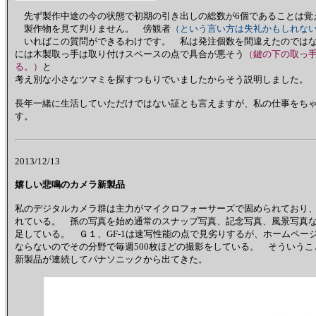
先ず製作中途の今の状態で初期の引き出しの総数が6個であることは覚
製作物を見て判りません。 傍観者
（という言い方は失礼かもしれな
いればこの質問ができるわけです。 私は発注個数を間違えたのではな
には木製取っ手は取り付けスペースの点で具合が悪そう
（鍵の下の取っ
る。）
と
考え別な小さなツマミを探すつもりでいましたからそう説明しました。
長年一緒に生活していただけではない証とも言えますが、私の仕事をち
す。
2013/12/13
嬉しい悲鳴のカメラ新製品
私のデジタルカメラ群は主力がマイクロフォーサーズで固められており、パナ
れている。 孫の写真を始め通常のスナップ写真、記念写真、風景写真な
足している。 Ｇ１、GF-1は速写性能の点で見劣りするが、ホームペ
ならないのでその分野で毎週500枚ほどの撮影をしている。 そういう
新製品が連続してパナソニックから出てきた。