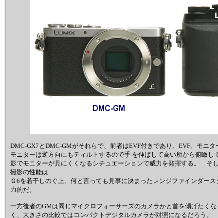
DMC-GX7とDMC-GMがそれらで、前者はEVF付きであり、EVF、
モニターは逆方向にもティルトするので手 を伸ばして高い所から俯瞰し
影でモニターが見にくくなるシチュエーションで威力を発揮する。 そ
撮影の性能は
Ｇ6を若干しのぐ上、何と言っても見事に決まったレンジファインダース
力的だ。
一方後者のGMは同じマイクロフォーサーズのカメラかと首を傾げたくな
く、大きさの比較ではコンパクトデジタルカメラが対照になるだろう。