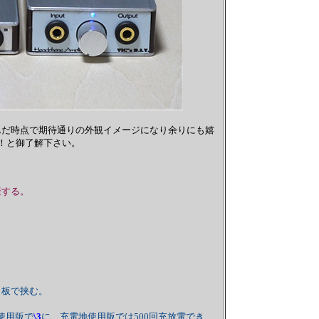
んだ時点で期待通りの外観イメージになり余りにも嬉
！と御了解下さい。
避する。
板で挟む。
使用版で
\3
に、充電地使用版では500回充放電でき