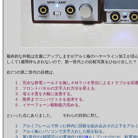
最終的な外観は次週にアップしますがアルミ板のヘヤーライン加工が済
しくて1週間待ちきれないので、第一世代との比較写真をひねり出した？
右2つの第二世代の目標は、
１．完全な静電シールドを施しＡＭラジオ受信によるトラブルを回
２．フロントパネルの文字入れ方法を変える。
３．省エネ度を大幅に改善する。
４．限界までコンパクトさを追求する。
５．イヤーフォーン駆動能力高める。
といった点にありました。 それらの目的に対し、
１．アルミフレームで作った枠内に回路を組み込みその上下をアルミ
２．アルミ板にパソコンで文字入れした紙を貼る。
３．第1世代の1時間辺りの電池代は約
\28
もしていたのだが、乾電池