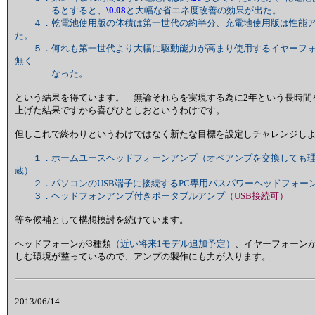
るとすると、
\0.08
と大幅な省エネ度改善の効果が出た。
４．乾電池使用版の体積は第一世代の約半分、充電地使用版は性能アッ
た。
５．何れも第一世代より大幅に駆動能力が高まり使用するイヤーフォ
無く
なった。
という結果を得ています。 無論それらを実現する為に2年という長時間
上げた結果ですから喜びひとしおというわけです。
但しこれで終わりというわけではなく新たな目標を設定しチャレンジし
１．ホームユースヘッドフォーンアンプ
（オペアンプを交換しても理
蔵）
２．パソコンのUSB端子に接続するPC専用バスパワーヘッドフォー
３．ヘッドフォンアンプ付きポータブルアンプ
（USB接続可）
等を候補として構想検討を続けています。
ヘッドフォーンが3種類
（近い将来1モデル追加予定）
、イヤーフォーン
しむ環境が整っているので、アンプの製作にも力が入ります。
2013/06/14