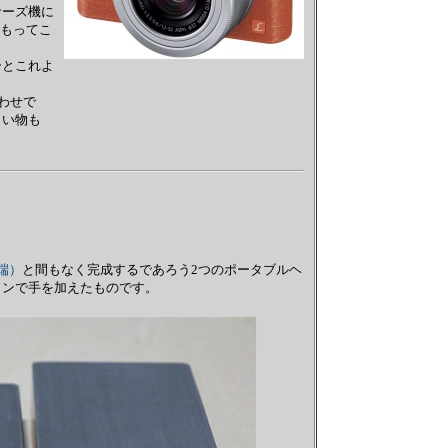
サーズ機に
にもってこ
ーとこれよ
わせで
しい物も
端）
と間もなく完成するであろう2つのポータブルヘ
コンで手を加えたものです。