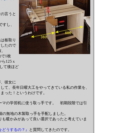
女の言うと
ですし、
れは板取り
討したので
枚、
ので1枚
125 x
そして後ほど
が、彼女に
として、長年日曜大工をやってきている私の作業を、
しまった！というわけです。
マの学習机に使う取っ手です。 初期段階では引
個の無地の木製取っ手を手配しました。
も暖かみがあって良い選択であったと考えていま
をどうするの？』
と質問してきたのです。