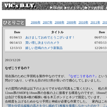
HOME
サイトマップ
アマ的手法
ひとりごと
2006年
2007年
2008年
2009年
2010年
2011年
20
Date
タイトル
Date
01/04/13
あけましておめでとうございます！
06/07/13
06/14/13
買い増し決まりのカメラ
07/05/13
12/13/13
嬉しい悲鳴のカメラ新製品
12/20/13
2013/12/20
なぜこうするの？
現在孫のために学習机を製作中なのですが、
『なぜこうするの？』
とい
問が2つあり、いずれも目の付け所が良いので感心してしまいました。
その質問の内容は以下のとおりですが右の写真もご覧ください。 机の
12mm厚のMDFを18mm厚の合板の上に接着する構造なのですが、18mm
は合計で長短各4枚の幅狭い板を木工ボンドとネジで固定しています。 
合精度を上げるためかなり手間と神経が必要な作業でした。 家内はこ
『間を仕切る縦板の高さを少し縮めて1枚板を接着しなかったのか？ こ