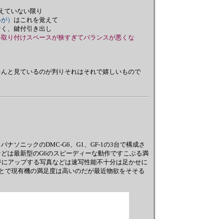
えていない限り
いが）
はこれを覚えて
く、鍵付引き出し
手取り付けスペースが狭すぎてバランスが悪くな
ゃんと見ているのが判りそれはそれで嬉しいもので
ソニックのDMC-G6、G1、GF-1の3台で構成さ
どは最新型のG6のスピーディーな動作ですこぶる満
ージにアップする写真などは速写性能不十分は足かせに
ことで現有機の満足度は高いのだが最近物欲をそそる