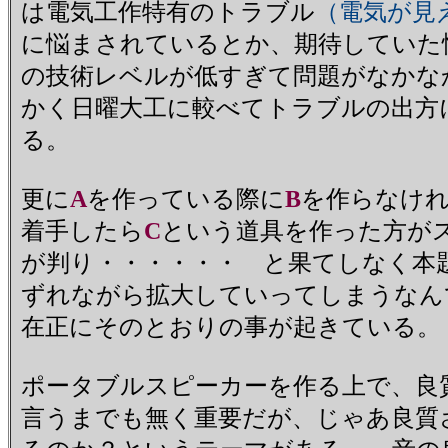
は電気工作特有のトラブル
（電気が見
に悩まされているとか、期待していた
の技術レベルが低すぎて問題がなかな
かく日曜大工に較べてトラブルの出方
る。
更に
A
を作っている際に
B
を作らなけ
着手したら
C
という道具を作った方が
が判り・・・・・・ と果てしなく本
ずれながら拡大していってしまうな
在正にそのとおりの事が起きている。
ポータブルスピーカーを作る上で、良
言うまでも無く重要だが、じゃあ良質