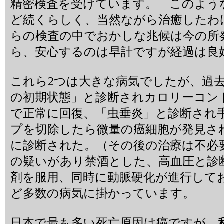
精密検査を受けています。 このよう
ど続くらしく、当然ながら治癒したわ
らの検査の中でおかしな兆候は今の所
ら、安心するのは早計ですが経過は良
これら2つは大きな病気でしたが、過去
の初期状態」と診断されカロリーコント
で正常に回復、「虫垂炎」と診断され
プを切除したら微量の癌細胞が発見さ
に診断された。（その後の治療は不必
の疑いがあり禁酒とした、高血圧と診
剤を服用、同時に動脈硬化が進行して
ど多数の病気に掛かっています。
日本で最も多い死亡原因は癌ですが、