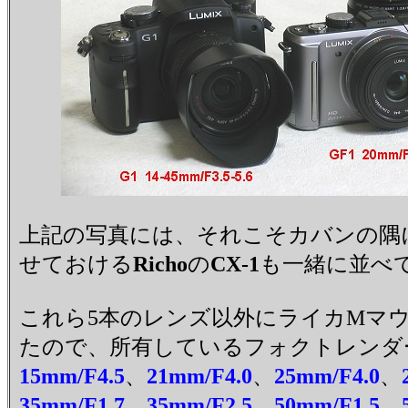
上記の写真には、それこそカバンの隅
せておける
Richo
の
CX-1
も一緒に並べ
これら5本のレンズ以外にライカMマ
たので、所有しているフォクトレンダ
15mm/F4.5
、
21mm/F4.0
、
25mm/F4.0
、
35mm/F1.7
、
35mm/F2.5
、
50mm/F1.5
、