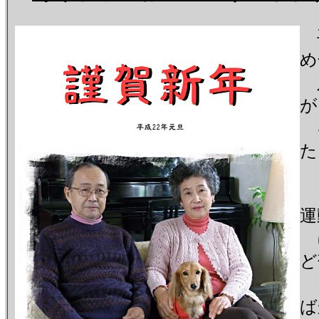
手
め
入
が
ギ
た
こ
運
に
ど
よ
ば