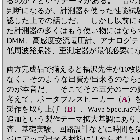
るのか？というテーマがある。 音の
判断になるが、計測器を使った性能試
認した上での話しだ。 しかし以前に
た計測器の多くはもう使い物にはなら
DMM、高感度交流電圧計、アナログ
低周波発振器、歪測定器が最低必要に
両方完成品で揃えると福沢先生が10枚
なく、そのような出費が出来るのなら
のが本音だ。 そこでその五分の一の
考えて、ポータブルスピーカー（
A
）
製作を取り上げ（
B
）、Wave Spect
追加という製作テーマ拡大基調にあり
査、基礎実験、回路設計などに時間を
ジにアップ出来る材料には至らず！と