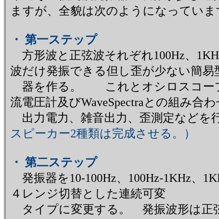
ますが、全貌は次のようになっていま
・ 第一ステップ
方形波と正弦波それぞれ100Hz、1KHz
波だけ発振できる但し歪が少ない簡易
器を作る。 これとオシロスコー
流電圧計及びWaveSpectraとの組み合
出力電力、雑音出力、歪測定など
スピーカー2種類は完成させる。）
・ 第二ステップ
発振器を10-100Hz、100Hz-1KHz、1KHz
４レンジ切替とした連続可変
タイプに変更する。 発振波形は正