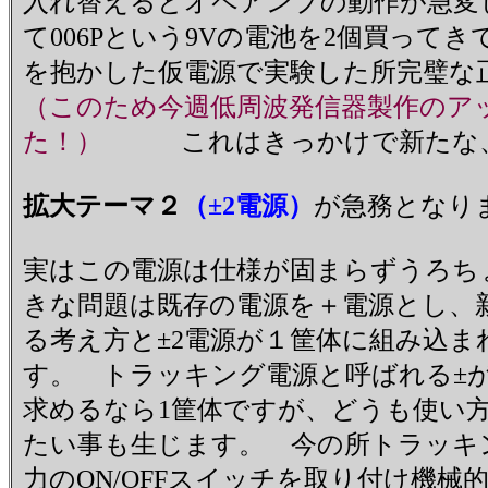
入れ替えるとオペアンプの動作が急変
て006Pという9Vの電池を2個買って
を抱かした仮電源で実験した所完璧な
（このため今週低周波発信器製作のア
た！）
これはきっかけで新たな
拡大テーマ２
（±2電源）
が急務となり
実はこの電源は仕様が固まらずうろち
きな問題は既存の電源を＋電源とし、
る考え方と±2電源が１筐体に組み込
す。 トラッキング電源と呼ばれる±
求めるなら1筐体ですが、どうも使い
たい事も生じます。 今の所トラッキ
力のON/OFFスイッチを取り付け機械的