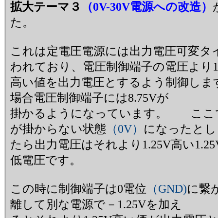
拡大テーマ３
（0V-30V電源への改造）
た。
これは定電圧電源には出力電圧可変タイ
われており、電圧制御端子の電圧より1.
高い値を出力電圧とするよう制御します
場合電圧制御端子には8.75Vが
掛かるようになっています。 ここ
が掛からない状態
（0V）
になったとし
たら出力電圧はそれより1.25V高い1.
低電圧です。
この時に制御端子は0電位
（GND)
に繋
離して別な電源で－1.25Vを加え