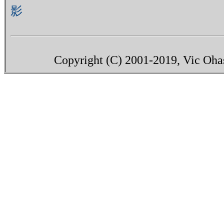
影
い
Copyright (C) 2001-2019, Vic Ohash