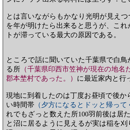
とは言いながらもかなり光明が見えつ
を年が明けたら出来ると思うが、これ
トが滞っている最大の原因である。
ところで話に聞いていた千葉県で白鳥
る所
（千葉県印西市笠神が現在の地名
郡本埜村であった。）
に最近家内と行
現地に到着したのは丁度お昼頃で後か
い時間帯
（夕方になるとドッと帰って
れでもざっと数えた所100羽前後は居
と沼に居るように見えるが実は稲を刈