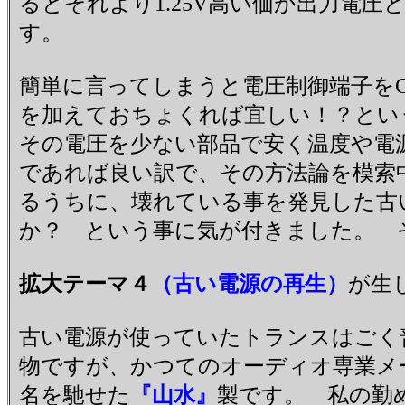
るとそれより1.25V高い価が出力電圧
す。
簡単に言ってしまうと電圧制御端子をGN
を加えておちょくれば宜しい！？とい
その電圧を少ない部品で安く温度や電
であれば良い訳で、その方法論を模索
るうちに、壊れている事を発見した古
か？ という事に気が付きました。 
拡大テーマ４
（古い電源の再生）
が生
古い電源が使っていたトランスはごく
物ですが、かつてのオーディオ専業メ
名を馳せた
『山水』
製です。 私の勤