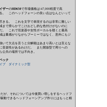
イザー
の
HD650
で市場価格は\47,000程度で高
る。 このヘッドフォーンの良い点はなんといって
尽きる。 これを文字で表現するのは非常に難しい
域まで滑らかでこけおどし的な色付けがないのに
だ。 これで弦楽器や女性ボーカルを聴くと最高
域は量感がりながらブーミーではなく、意外にもジ
強いて欠点を言うと分解能はあまり高いとは言えな
に音楽性があるわけだ。 また開放型で周りへの
ら公共の場所では不向き。
ペック
イプ ダイナミック型
中だが、それについては今後買い増しをするヘッドフ
く駆動できるヘッドフォーンアンプ作りにはもっと精