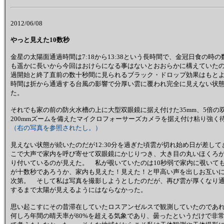
2012/06/08
やっと見えた10数秒
金星の太陽面通過時間は7:18から13:38という長時間で、金冠日食の時
も遥かに長いから今回はおけらになる事はないとおおらかに構えていた
過開始と終了直前の数十秒間に見られるブラック・ドロップ効果はもと
時間は折から通過する台風の影響で分厚い雲に覆われ完全に見えない状
た。
それでも家の前の防火水槽の上に大型双眼鏡に据え付けた35mm、5倍の双
200mmズームを備えたマイクロフォーサーズカメラを据え付け粘り強
（右の写真を参照されたし。）
見えない状態が続いたのだが12:30分を過ぎた頃雲が切れ始め日が差して
こで大声で家内を呼び寄せて双眼鏡にかじりつき、大き目の丸いほくろ
り付いているのが見えた。 私が覗いていたのは10秒弱で家内に覗いて
が十数秒であろうか、家内も見えた！見えた！と甲高い声を出しお互い
次第。 そして私は写真を撮影しようとしたのだが、再び雲が厚くなり
するまで太陽が見えるようにはならなかった。
思い起こすにその昔滞在していたロスアンゼルスで観測していたのであ
何しろ年間の晴天率が80%を超える気象であり、曇ったというだけで非