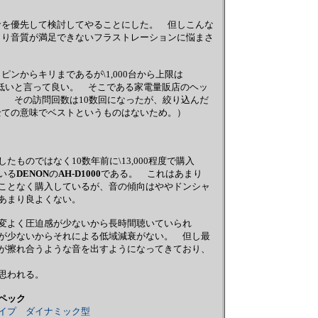
命を優先して検討してやることにした。 但しこんな
まり音質が満足できないフラストレーションに悩まさ
ンからキリまであるが\1,000台から上限は
ぐんと低いと言って良い。 そこである家電量販店のヘッ
。 その訪問回数は10数回になったが、絞り込んだ
全ての意味でベストというものはないため。）
ものではなく10数年前に\13,000程度で購入
いる
DENON
の
AH-D1000
である。 これはあまり
ことなく購入しているが、音の傾向はややドンシャ
あまり良よくない。
変よく圧迫感が少ないから長時間聴いていられ
が少ないからそれによる低域減衰がない。 但し最
が擦れ合うような音を出すようになってきており、
思われる。
ペック
イプ ダイナミック型