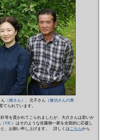
さん
（娘さん）
、元子さん
（修治さんの奥
育てられています。
方針等を貫かれてこられましたが、大介さんは若いか
私
（VIC）
はそのような佐藤御一家を全面的に応援し
いと、お願い申し上げます。 詳しくは
こちら
から