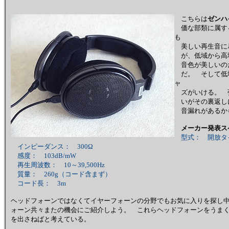
こちらは
ゼンハ
価な部類に属す
も
美しい再生音に
が、低域から高
音色が美しいの
だ。 そして低
ャ
ズがいける。 
いがその裏返し
音漏れがあるか
メーカー発表ス
型式： 開放タ
インピーダンス： 300Ω
感度： 103dB/mW
再生周波数： 10～39,500Hz
質量： 260g（コード含まず）
コード長： 3m
ヘッドフォーンではなくてイヤーフォーンの分野でもお気に入りを探し
ォーン共々またの機会にご紹介しよう。 これらヘッドフォーンをうま
を出さねばと考えている。