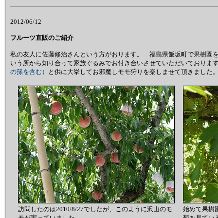
2012/06/12
フルーツ直販のご紹介
私の友人に佐藤修治さんという方がおります。 福島県飯坂町で果樹園
いう所から知り合って家族ぐるみでお付き合いさせていただいております。
の孫を含む）
と供に大挙してお邪魔しモモ狩りを楽しませて頂きました
訪問したのは2010/8/27でしたが、このように沢山のモ
始めて果樹
モが実っていました。
萄を見てい