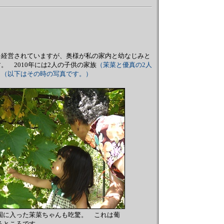
を経営されていますが、奥様が私の家内と幼なじみと
 2010年には2人の子供の家族
（茉菜と優真の2人
。
（以下はその時の写真です。）
園に入った茉菜ちゃんも吃驚。 これは葡
るところです。