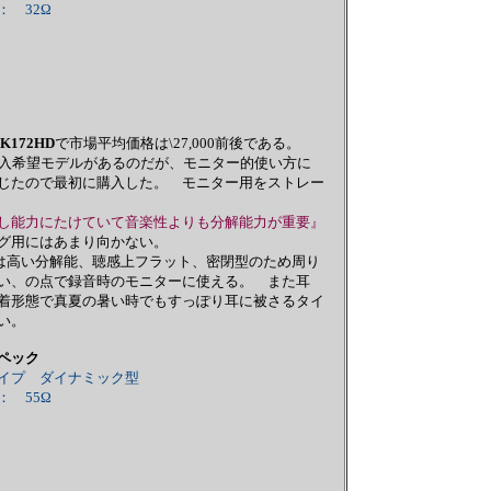
 32Ω
K172HD
で市場平均価格は\27,000前後である。
入希望モデルがあるのだが、モニター的使い方に
じたので最初に購入した。 モニター用をストレー
し能力にたけていて音楽性よりも分解能力が重要』
グ用にはあまり向かない。
Dは高い分解能、聴感上フラット、密閉型のため周り
い、の点で録音時のモニターに使える。 また耳
着形態で真夏の暑い時でもすっぽり耳に被さるタイ
い。
ペック
イプ ダイナミック型
 55Ω