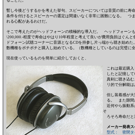
ることだ。
暫し今後どうするかを考えた挙句、スピーカーについては音質の前に寿
条件を付けるとスピーカーの選定は間違いなく非常に困難になる。 つ
れる心配があるわけだ。
そこで考えたのがヘッドフォーンの積極的な導入だ。 ヘッドフォーンもピ
\200,000.-程度で寿命はやはり10年程度と考えて良いが費用負担は
ドフォーン試聴コーナーに音源となるCDを持参し片っ端から聴き始めた
数機種をポチポチと購入し始めている。（数機種としているのは完璧に
現在使っているものを簡単に紹介しておくと、
これは最近購入した
したと記憶して
真剣に聴き込む
リ的で分解能は
但し装着感が大
る。 また隙間
近何やら振動系
そ
ろそろ寿命だと
メーカー発表ス
型式： 密閉タ