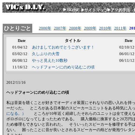
HOME
サイトマップ
アマ的手法
ひとりごと
2006年
2007年
2008年
2009年
2010年
2011年
20
Date
タイトル
Date
01/04/12
あけましておめでとうございます！
02/10/12
03/02/12
久しぶりの大雪
06/01/12
06/08/12
やっと見えた10数秒
06/11/12
11/16/12
ヘッドフォーンにのめり込むこの頃
2012/11/16
ヘッドフォーンにのめり込むこの頃
私は音楽を聴くことが好きでオーディオ装置にそれなりの思い入れを持
ーだった。 ところがある日本製のスピーカーユニットをある時気に入っ
になる。）
ところが10年近く経緯したそれらのユニットは全て使えな
ボロボロになってしまったためである。 購入価格に換算すると20万円
ため修理もできないと言われた。 そういったスピーカーを修理する手
ない。 困ったことに音が良いとされるスピーカーの殆どが発泡ウレタ