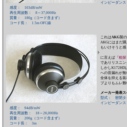
インピーダンス：
感度： 103dB/mW
再生周波数： 8～37,000Hz
質量： 180g（コード含まず）
コード長： 1.5m OFC線
これは
AKG
製の
AKGにはまだ購
もいけそうと感
ト
に言えば
『粗探
でありリスニン
しかしK172H
への音漏れが無
全体を抑える装
プよりもムレ難
メーカー発表ス
型式： 密閉タ
インピーダンス：
感度： 94dB/mW
再生周波数： 18～26,000Hz
質量： 200g（コード含まず）
コード長： 3m