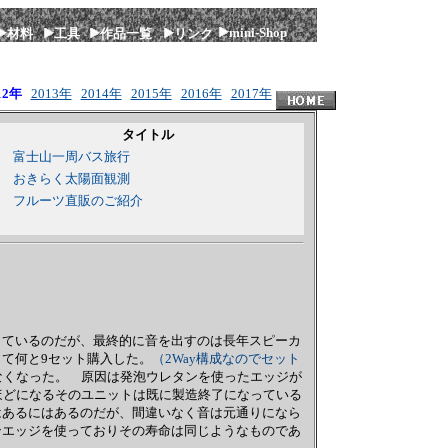
mini-Shop
材料
工具
作品一覧
リンク
12年
2013年
2014年
2015年
2016年
2017年
タイトル
富士山一周バス旅行
おきらく太陽面観測
フルーツ直販のご紹介
っているのだが、最終的に音を出すのは長年スピーカ
て何と9セット購入した。
（2Way構成なのでセット
くなった。 原因は発泡ウレタンを使ったエッジが
ほどになるそのユニットは既に製造終了になっている
はあるにはあるのだが、間違いなく音は元通りになら
ンエッジを使っておりその寿命は同じようなものであ