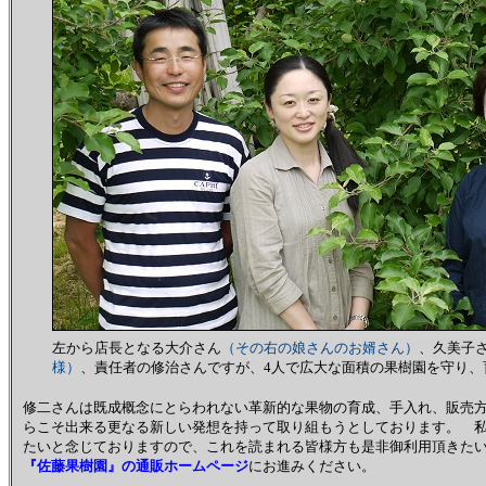
左から店長となる大介さん
（その右の娘さんのお婿さん）
、久美子
様）
、責任者の修治さんですが、4人で広大な面積の果樹園を守り、
修二さんは既成概念にとらわれない革新的な果物の育成、手入れ、販売
らこそ出来る更なる新しい発想を持って取り組もうとしております。 
たいと念じておりますので、これを読まれる皆様方も是非御利用頂きた
『佐藤果樹園』の通販ホームページ
にお進みください。