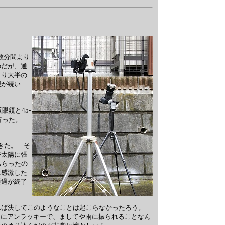
の数分間より
のだが、通
より大半の
態が続い
眼鏡と45-
く待った。
きた。 そ
が太陽に張
もらったの
に感激した
通過が終了
れば決してこのようなことは起こらなかったろう。
常にアンラッキーで、ましてや雨に振られることなん