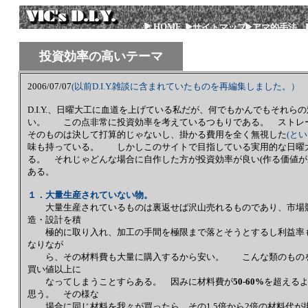
HOME
サイトマップ
アマ的手法
投資効率の高いテーマ
2006/07/07
(以前D.I.Y.雑談に含まれていたものを再編集しました。）
D.I.Y.、日曜大工に血道を上げている私だが、何でもかんでもそれ
い。 この点非常に投資効率を考えているつもりである。 ストレ
そのものは決して打算的じゃないし、掛かる費用を全く無視した
(と
味も持っている。 しかしこのサイトで目指している実用的な日曜
る。 それじゃどんな場合に自作した方が投資効率が良い(作る価値
ある。
１．大量生産されていない物。
大量生産されているものは裏返せば沢山売れるものであり、市場競
造・設計を積
極的に取り入れ、加工の手間を極限まで落とそうとするし利益率も
なりなが
ら、その材料費も大量に購入するから安い。 こんな類のものを
買い値以上に
なってしまうことすらある。 因みに材料費が
50-60%
を超える
思う。 その様な
場合に同じ材料を我々が買ったら、その1.5倍から2倍の材料代が