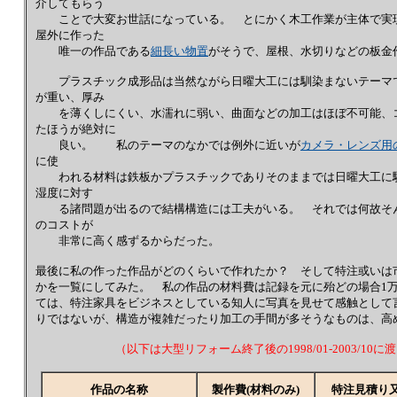
介してもらう
ことで大変お世話になっている。 とにかく木工作業が主体で実現
屋外に作った
唯一の作品である
細長い物置
がそうで、屋根、水切りなどの板
プラスチック成形品は当然ながら日曜大工には馴染まないテーマで
が重い、厚み
を薄くしにくい、水濡れに弱い、曲面などの加工はほぼ不可能、コ
たほうが絶対に
良い。 私のテーマのなかでは例外に近いが
カメラ・レンズ用
に使
われる材料は鉄板かプラスチックでありそのままでは日曜大工に馴
湿度に対す
る諸問題が出るので結構構造には工夫がいる。 それでは何故そん
のコストが
非常に高く感ずるからだった。
最後に私の作った作品がどのくらいで作れたか？ そして特注或いは
かを一覧にしてみた。 私の作品の材料費は記録を元に殆どの場合1
ては、特注家具をビジネスとしている知人に写真を見せて感触として
りではないが、構造が複雑だったり加工の手間が多そうなものは、高
（以下は大型リフォーム終了後の1998/01-2003/1
作品の名称
製作費(材料のみ)
特注見積り