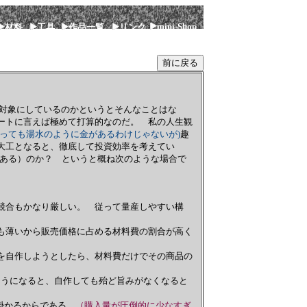
mini-Shop
材料
工具
作品一覧
リンク
らの対象にしているのかというとそんなことはな
ートに言えば極めて打算的なのだ。 私の人生観
いっても湯水のように金があるわけじゃないが)
趣
大工となると、徹底して投資効率を考えてい
がある）のか？ というと概ね次のような場合で
合もかなり厳しい。 従って量産しやすい構
薄いから販売価格に占める材料費の割合が高く
自作しようとしたら、材料費だけでその商品の
ようになると、自作しても殆ど旨みがなくなると
掛かるからである。
（購入量が圧倒的に少なすぎ