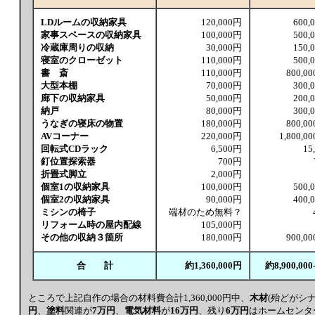
LDルームの収納家具
120,000円
600,
家事スペースの収納家具
100,000円
500,
冷蔵庫周りの収納
30,000円
150,
寝室のクローゼット
110,000円
500,
書 斎
110,000円
800,00
大型本棚
70,000円
300,
廊下の収納家具
50,000円
200,
納戸
80,000円
300,
うなぎの寝床の物置
180,000円
800,00
AVコーナー
220,000円
1,800,00
回転式CDラック
6,500円
15
釘位置探索器
700円
折畳式脚立
2,000円
個室1の収納家具
100,000円
500,
個室2の収納家具
90,000円
400,
ミシンの椅子
端材のため無料？
リフォーム時の屋内配線
105,000円
その他の収納３箇所
180,000円
900,00
合 計
約1,360,000円
約8,900,000
ところで上記自作の場合の材料費合計1,360,000円中、
木材
(殆どがシ
円
、
塗料
関連が
7万円
、
電気材料
が
16万円
、残り
6万円
はホームセンタ