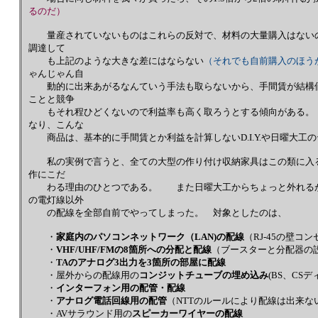
るのだ）
量産されていないものはこれらの反対で、材料の大量購入はないの
調達して
も上記のような大きな差にはならない
（それでも自前購入のほう
ゃんじゃん自
動的に出来あがるなんていう手法も取らないから、手間賃が結構価
ことと競争
もそれ程ひどくないので利益率も高く取ろうとする傾向がある。 
なり、こんな
商品は、基本的に手間賃とか利益を計算しないD.I.Y.や日曜大工
私の実例で言うと、全ての大型の作り付け収納家具はこの類に入
作にこだ
わる理由のひとつである。 また日曜大工からちょっと外れる
の電灯線以外
の配線を全部自前でやってしまった。 対象としたのは、
・
家庭内のパソコンネットワーク（LAN)の配線
（RJ-45の壁コ
・
VHF/UHF/FMの8箇所への分配と配線
（ブースターと分配器の設
・
TAのアナログ3出力を3箇所の部屋に配線
・屋外からの配線用の
コンジットチューブの埋め込み
(BS、CS
・
インターフォン用の配管・配線
・
アナログ電話回線用の配管
（NTTのルールにより配線は出来な
・AVサラウンド用の
スピーカーワイヤーの配線