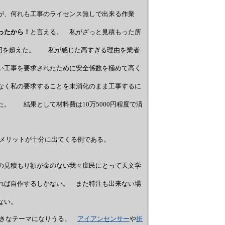
、何れも工事のライセンス無しで出来る作業
ったから！
と言える。 私がざっと見積もった所
万円を超えた。 私が感じた高すぎる理由を業者
工事を要求されたために安全係数を極めて高く
く私の要求することを未消化のまま工事するに
 結果として材料費は10万5000円程度で済
のメリットが十分に出てくる例である。
見積もり額が金のない我々庶民にとって天文学
ば自作するしかない。 また特注も出来ない場
ない。
す大きなテーマになりうる。
アイアンセンサー
や
折