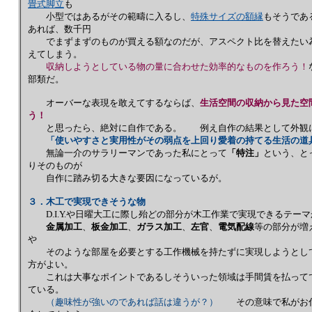
畳式脚立
も
小型ではあるがその範疇に入るし、
特殊サイズの額縁
もそうであ
あれば、数千円
でまずまずのものが買える額なのだが、アスペクト比を替えたい為
えてしまう。
収納しようとしている物の量に合わせた効率的なものを作ろう！
部類だ。
オーバーな表現を敢えてするならば、
生活空間の収納から見た空
う！
と思ったら、絶対に自作である。 例え自作の結果として外観に
「使いやすさと実用性がその弱点を上回り愛着の持てる生活の道
無論一介のサラリーマンであった私にとって
「特注」
という、と
りそのものが
自作に踏み切る大きな要因になっているが。
３．木工で実現できそうな物
D.I.Y.や日曜大工に際し殆どの部分が木工作業で実現できるテ
金属加工
、
板金加工
、
ガラス加工
、
左官
、
電気配線
等の部分が増
や
そのような部屋を必要とする工作機械を持たずに実現しようとして
方がよい。
これは大事なポイントであるしそういった領域は手間賃を払ってで
ている。
（趣味性が強いのであれば話は違うが？）
その意味で私がお付