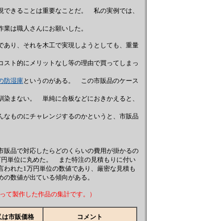
できることは重要なことだ。 私の実例では、
金作業は職人さんにお願いした。
あり、それを木工で実現しようとしても、重量
スト的にメリットなし等の理由で買ってしまっ
の防湿庫
というのがある。 この市販品のケース
染まない。 単純に合板などにおきかえると、
なものにチャレンジするのかというと、市販品
市販品で対応したらどのくらいの費用が掛かるの
万円単位に丸めた。 また特注の見積もりに付い
言われた1万円単位の数値であり、厳密な見積も
めの数値が出ている傾向がある。
0に渡って製作した作品の集計です。）
又は市販価格
コメント