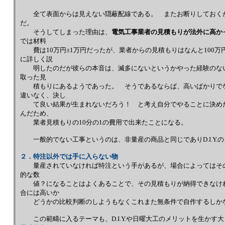
全て表面からは見えない隠蔽配線である。 またお断りしておくが
だ。
そうしてしまった理由は、
電気工事業者の見積もりが法外に高か
では材料
費は10万円±1万円だったが、業者からの見積もりはなんと100
に詳しく説
明したのだが彼らの本音は、滅多にないというかやった経験のない
取った見
積もりにあるようであった。 そうであるならば、高いばかりでな
違いなく、決し
て良い結果が生まれないだろう！ と考え自分でやることに決めた。
んだため、
業者見積もりの10分の1の費用で出来たことになる。
一般的でない工事というのは、非量産の商品と同じでありD.I.Y.
２．特注以外では手に入らない物
量産されていなければ特注という手があるが、場合によってはその
的な数
値？になることはよくあることで、その見積もりが納得できなけれ
合には高いか
どうかの比較判断のしようもなくこれまた無条件で自作するしか
この範疇に入るテーマも、D.I.Y.や日曜大工のメリットを生か