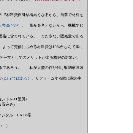
で材料費自身結構高くなるから、自前で材料を
が割高だが）
。 量産を考えないから、機械でじ
格に含まれている。 また少ない販売量である
よって売価に占める材料費は10%台なんて事に
のテーマとしてのメリットが出る格好の対象だ。
るであろう。 私が大型の作り付け収納家具製
が
(D.I.Y.ではある）
、リフォームする際に家の中
ンセントを11箇所）
置込み)
ディジタル、CATV等）
い。）