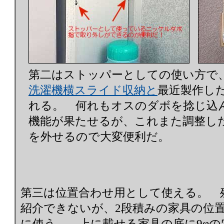
第二はストッパーとしての使い方で
洗濯機横スライド収納と
最近製作し
れる。 何れもオスのダボを捻じ込
機能が果たせるが、これまた調整し
を外せるので大変便利だ。
第三は位置合わせ用として使える。 
紹介できないが、2段積みの家具の位
に使う。 上に載せる家具の底に9φ