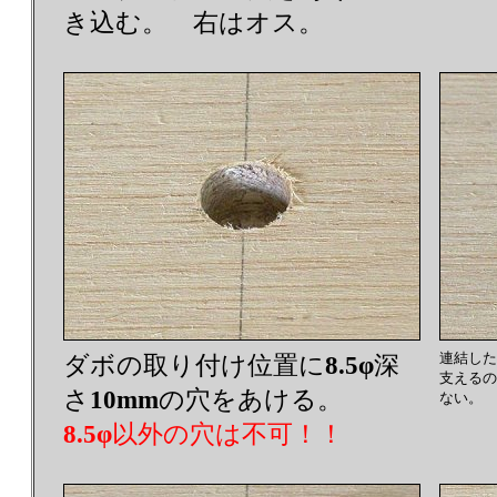
き込む。 右はオス。
連結した
ダボの取り付け位置に
8.5φ
深
支えるの
さ
10mm
の穴をあける。
ない。
8.5φ
以外の穴は不可！！