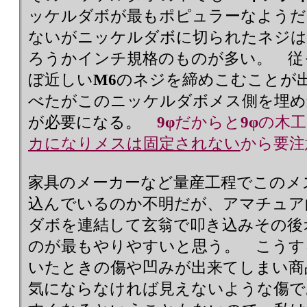
ッケルダボが最もポピュラーなようだ
ないがニッケルダボに切られたネジは
ろうかインチ規格のものが多い。 従
ぼ近しい
M6
のネジを締めこむことが
べたがこのニッケルダボメス側を埋め
が必要になる。
9φ
だからと
9φ
の木工
カになりメスは固定されない
から要注
家具のメーカーなど量産工程でこのメ
込んでいるのか不明だが、アマチュア
ダボを連結して玄翁で叩き込みその後
のが最もやりやすいと思う。 こうす
いたときの傷や凹みが出来てしまい商
気にならなければ見えないような傷で