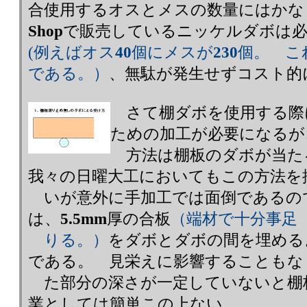
合使用するオスとメスの数量にはかな
Shop
で販売しているニッケルダボは必
(例えばオス
40
個にメスが
230
個。 こ
である。）
、無駄が発生せずコスト的
さて棚ダボを使用する際
ための加工が必要になるが
方法は棚板のダボが当た
我々の日曜大工においてもこの方法を
いが意外に手加工では面倒であるの
は、
5.5mm
厚の合板
（端材で十分事足
りる。）
をダボとダボの間を埋める
である。 見栄えに影響することもな
た部分の深さが一定していないと棚
業としては簡単この上ない。