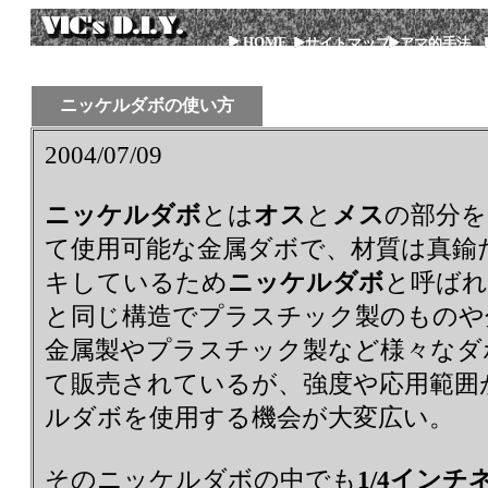
HOME
サイトマップ
アマ的手法
ニッケルダボの使い方
2004/07/09
ニッケルダボ
とは
オス
と
メス
の部分を
て使用可能な金属ダボで、材質は真鍮
キしているため
ニッケルダボ
と呼ば
と同じ構造でプラスチック製のものや
金属製やプラスチック製など様々なダ
て販売されているが、強度や応用範囲
ルダボを使用する機会が大変広い。
そのニッケルダボの中でも
1/4インチ