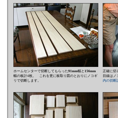
ホームセンターで切断してもらった
91mm
幅と
156mm
正確に切
幅の板計4枚。 これを更に板取り図のとおりにノコギ
目線はノ
リで切断します。
内の切断