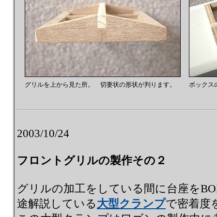
グリルを上から見た所。 切妻状の形状が判ります。
ボックス
2003/10/24
フロントグリルの製作その２
グリルの加工をしている間に台座をBO
途解説している
大型クランプ
で密着度