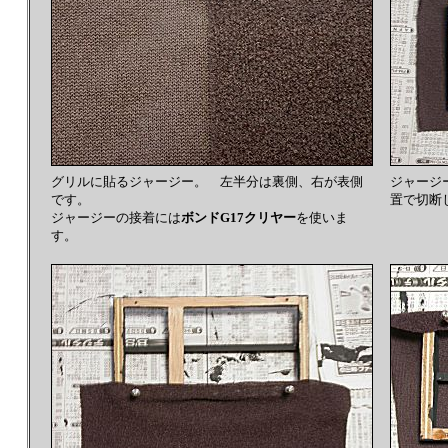
グリルに貼るジャージー。 左半分は裏側、右が表側
ジャージ
です。
置で切断
ジャージーの接着には
ボンドG17クリヤー
を使いま
す。