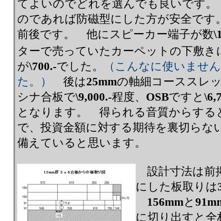
てよいのでどれを選んでも良いです。
のであれば防磁型にした方が安全です
前後です。 他にスピーカー端子が数
\
ターで売っていたカーペットの下敷き
が
\700.-
でした。
（こんなに使いません
た。）
後は
25mm
の軸細コーススレ
シナ合板で
\9,000.-
程度、
OSB
ですと
\6,
となります。 得られる音質からする
で、投資金額に対する期待を裏切らな
備えていると思います。
設計寸法は前
にした板取りは
156mm
と
91m
に切り出すと全