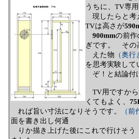
うちに、TV専
現したらと考
TVは高さが
590
900mm
の前作
ぎです。 その
えた物
（奥行
を思考実験して
ぞ！と結論付
TV用ですから
くてもよく、
75
れば旨い寸法になりそうです。
（前
面を書き出し何通
りか描き上げた後にこれで行けそう