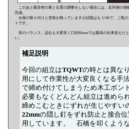
このあと吸音材の量と位置の調整をしない場合には、反対側の側
完成。
台座の取り付けと塗装が残っていますが試聴はもうOKで、ご覧のと
トです。
音のバランス、品位も大変良く口径80mmでは最高の出来栄えだ
い。
補足説明
今回の組立は
TQWT
の時とは異な
用にして作業性が大変良くなる手
で締め付けてしまうため木工ボン
必要もなくどんどん組立は進めら
締めこむときにずれが生じやすい
22mm
の隠し釘をずれ防止と接合位
用しています。 石橋を叩くよう