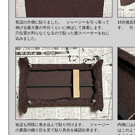
長辺の片側に貼りました。 ジャージーを引っ張って
15
分後反
伸びる最大量の半分くらいに伸ばして接着します。
す。 引
穴位置が判らなくなるので貼った後スペーサーをねじ
込みました。
短辺も同様に巻き込んで貼り付けます。 ジャージー
内側には
の裏面の織り目を見て貼り具合を確認出来ます。
はこのよ