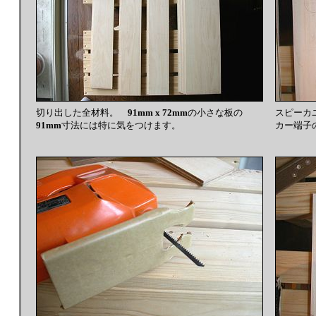
切り出した全材料。
91mm x 72mm
の小さな板の
スピーカ
91mm
寸法には特に気をつけます。
カー端子