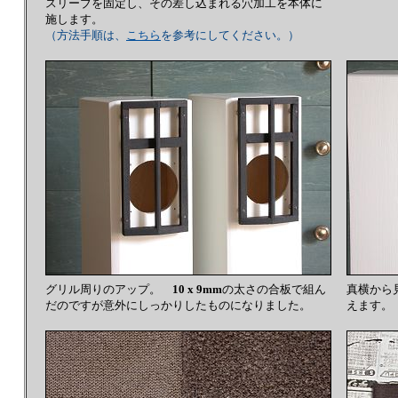
スリーブを固定し、その差し込まれる穴加工を本体に
施します。
（方法手順は、
こちら
を参考にしてください。）
グリル周りのアップ。
10 x 9mm
の太さの合板で組ん
真横か
だのですが意外にしっかりしたものになりました。
えます。