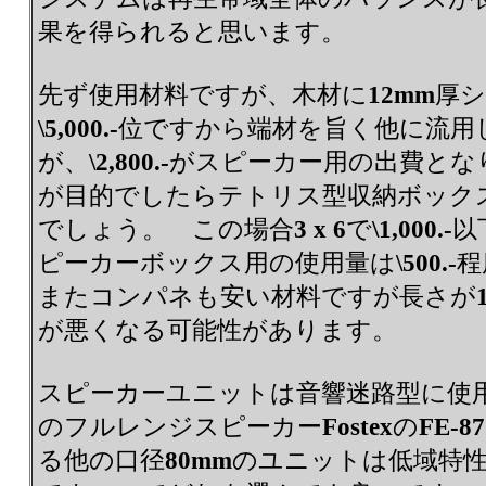
果を得られると思います。
先ず使用材料ですが、木材に
12mm
厚シ
\5,000.-
位ですから端材を旨く他に流用
が、
\2,800.-
がスピーカー用の出費とな
が目的でしたらテトリス型収納ボック
でしょう。 この場合
3 x 6
で
\1,000.-
以
ピーカーボックス用の使用量は
\500.-
またコンパネも安い材料ですが長さが
が悪くなる可能性があります。
スピーカーユニットは音響迷路型に使
のフルレンジスピーカー
Fostex
の
FE-87
る他の口径
80mm
のユニットは低域特