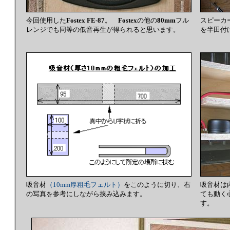
今回使用した
Fostex FE-87
。
Fostex
の他の
80mm
フル
スピーカ
レンジでも同等の低音再生が得られると思います。
を半田付
吸音材
（10mm厚粗毛フェルト）
をこのように切り、右
吸音材は
の写真を参考にしながら挟み込みます。
ても動く
す。