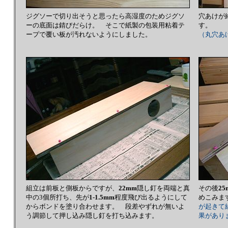
ジグソーで切り出そうと思ったら高湿度のためジグソ
穴あけが
ーの底面は錆びだらけ。 そこで紙製の包装用粘着テ
す。
ープで覆い板が汚れないようにしました。
（丸穴あ
組立は前板と側板からですが、
22mm
隠し釘を両端と真
その後
25
中の3個所打ち、先が
1-1.5mm
程度飛び出るようにして
めこみ
からボンドを塗り合わせます。 段差やずれが無いよ
が起きて
う調節して押し込み隠し釘を打ち込みます。
果があり