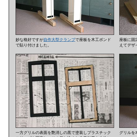
妙な格好ですが
自作大型クランプ
で座板を木工ボンド
座板に固
で貼り付けました。
えてデザ
一方グリルの表面を艶消しの黒で塗装しプラスチック
グリルを