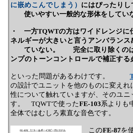
に嵌めこんでしまう）
にはぴったりし
使いやすい一般的な形体をしてい
・ 一方TQWTの方はワイドレンジに
ネルギーが大きいと言うアンバランス
ていない。 完全に取り除くのは
ンプのトーンコントロールで補正する
といった問題があるわけです。
の設計でユニットを他のものに変えれ
性について触れていますが、そのユニ
す。 TQWTで使った
FE-103
系よりも
全体ではむしろ素直な音色です。
この
FE-87
を