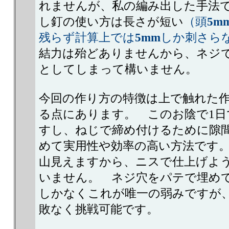
れませんが、私の編み出した手法
し釘の使い方は長さが短い
（頭
5m
残らず計算上では
5mm
しか刺さら
結力は殆どありませんから、ネジ
としてしまって構いません。
今回の作り方の特徴は上で触れた
る点にあります。 このお陰で1日
すし、ねじで締め付けるために隙
めて実用性や効率の高い方法です
山見えますから、ニスで仕上げよ
いません。 ネジ穴をパテで埋め
しかなくこれが唯一の弱みですが
敗なく挑戦可能です。