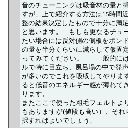
音のチューニングは吸音材の量と
すが、上で紹介する方法は15時間
整の結果決定したもので十分に満
と思います。 もしも更なるチュ
たい場合には反対側の側板をボン
の量を半分くらいに減らして仮固
ってみてください。 一般的には
ルで特に目立ち、風呂場の中で発
が多いのでこれを吸収してやりま
ると低音のエネルギー感が薄れて
ります。
またここで使った粗毛フェルトよ
もありますが(値段も高い）、それ
択すればよいでしょう。