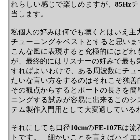
れらしい感じで楽しめますが、
85Hz
チ
当します。
私個人の好みは何でも聴くとはいえ主
チューニングをベストとすると思いま
こんな風に表現すると究極的にはどれ
が、最終的にはリスナーの好みで最も
すればよいわけで、ある周波数にチュ
たいな言い方をするのはそれこそ独善
その観点からするとポートの長さを簡
ニングする試みが容易に出来るこのシ
テム製作入門用として大変適している
それにしても口径
10cm
の
FE-107E
は流
トです。 細かいことを言えばハイエ