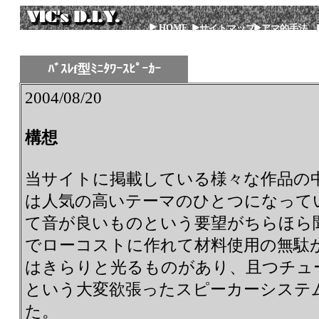
HOME
サイトマップ
アマ的手法
ﾊﾞｽﾚf型ﾐﾆﾀﾜｰｽﾋﾟｰｶｰ
2004/08/20
構想
当サイトに掲載している様々な作品の
は人気の高いテーマのひとつになって
て音が良いものという要望がちらほら
でローコストに作れて材料使用の無駄
はきらりと光るものがあり、且つチュ
という大変欲張ったスピーカーシステ
た。