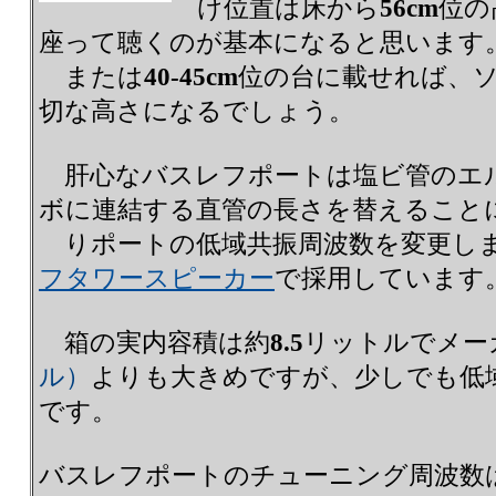
け位置は床から
56cm
位の
座って聴くのが基本になると思います
または
40-45cm
位の台に載せれば、
切な高さになるでしょう。
肝心なバスレフポートは塩ビ管のエ
ボに連結する直管の長さを替えること
りポートの低域共振周波数を変更し
フタワースピーカー
で採用しています
箱の実内容積は約
8.5
リットルでメー
ル）
よりも大きめですが、少しでも低
です。
バスレフポートのチューニング周波数