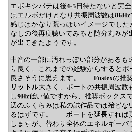
エポキシパテは後
4-5
日待たないと完全
はエルボだけとなり共振周波数は
86Hz
感じはかなり荒っぽいイメージでした
なしの後再度聴いてみると随分丸みが
が出てきたようです。
中音の一部に汚れっぽい部分があるも
り良く、これまでの経験からするとポ
良さそうに思えます。
Fostex
の推
リットル
大きく、ポートの共振周波数
し
9Hz
低い値ですから、推奨ボックス
辺のふくらみは私の試作品では殆どな
るはずです。 ポートを延長すれば
しますが、替わり全体のエネルギーバ