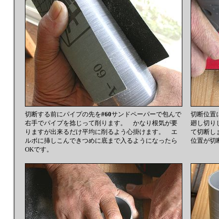
切断する前にパイプの先を
#60
サンドペーパーで包んで
切断位置
右手でパイプを捻じって削ります。 かなり根気が要
廻し切
りますが出来るだけ平均に削るよう心掛けます。 エ
て切断し
ルボに挿しこんできつめに底まで入るようになったら
位置が切
OKです。