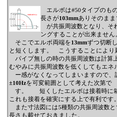
エルボは#50タイプのも
長さが
103mm
ありそのまま
が共振周波数となり、そ
ングすることが出来ません
そこでエルボ両端を
13mm
ずつ切断
と短くします。 こうすることにより
パイプ無しの時の共振周波数は計算
むやみに共振周波数を低くしてもエネ
ー感がなくなってしまいますので、
±10Hz
を可変範囲として考えた次第で
す。 短くしたエルボは接着時に箱
これも接着を確実にする上で有利です
また寸法図には5種類の共振周波数と
長さも載せておきました。