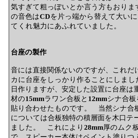
気すぎて粗っぽいとか言う方もおりま
の音色は
CD
を片っ端から替えて大いに
てくれ魅力にあふれていました。
台座の製作
音には直接関係ないのですが、これだ
カに台座をしっかり作ることにしまし
日作りますが、安定した設置に台座は
材の
15mm
ラワン合板と
12mm
シナ合板
貼り合わせたものです。 当然シナ合
については合板独特の積層面を木口テ
ました。 これにより
28mm
厚のムク
で、スピーカー本体はペイント塗りつ