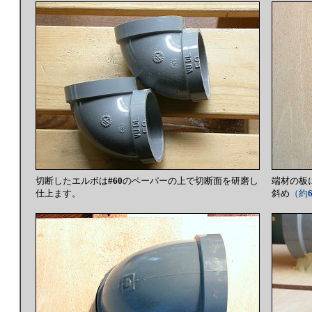
切断したエルボは
#60
のペーパーの上で切断面を研磨し
端材の板
仕上ます。
斜め
（約