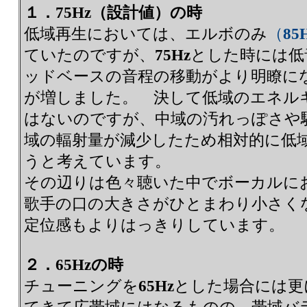
１．75Hz（設計値）の時
低域再生においては、エルボのみ
（
85
ていたのですが、
75Hz
とした時には低
ッドベースの音程の移動がより明瞭に
が増しました。 決して低域のエネル
はないのですが、中域の汚れっぽさや
域の輻射量が減少したため相対的に低
うと考えています。
その辺りは色々聴いた中でボーカル
歌手の口の大きさがひとまわり小さく
定位感もよりはっきりしています。
２．65Hzの時
チューニングを
65Hz
とした場合には更