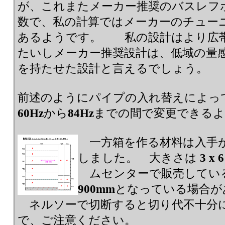
が、これまたメーカー推奨のバスレフ
数で、私の計算ではメーカーのチュー
あるようです。 私の設計はより広
たいしメーカー推奨設計は、低域の量
を持たせた設計と言えるでしょう。
前述のようにパイプの入れ替えによっ
60Hz
から
84Hz
までの間で変更できる
一方箱を作る材料は入手
しました。 大きさは
3 x 6
ムセンターで販売してい
900mm
となっている場合が
ネルソーで切断すると切り代不十分
で、ご注意ください。