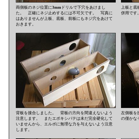
両側板のネジ位置に
3mm
ドリルで下穴をあけまし
上板と底
た。 正確にネジ止めするには不可欠です。 写真に
併用です
はありませんが上板、底板、前板にもネジ穴をあけて
おきます。
背板を接合しました。 背板の方向を間違えないよう
左側板を
注意します。 またエポキシパテは未だ完全硬化して
の僅かな
いませんから、エルボに無理な力を与えないよう注意
します。