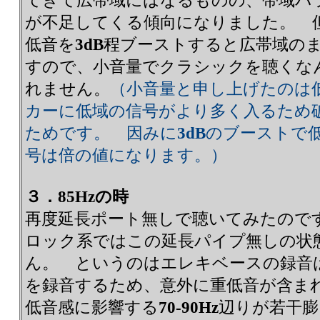
てきて広帯域にはなるものの、帯域バ
が不足してくる傾向になりました。 
低音を
3dB
程ブーストすると広帯域の
すので、小音量でクラシックを聴くな
れません。
（小音量と申し上げたのは
カーに低域の信号がより多く入るため
ためです。 因みに
3dB
のブーストで
号は倍の値になります。）
３．85Hzの時
再度延長ポート無しで聴いてみたので
ロック系ではこの延長パイプ無しの状
ん。 というのはエレキベースの録音
を録音するため、意外に重低音が含ま
低音感に影響する
70-90Hz
辺りが若干膨