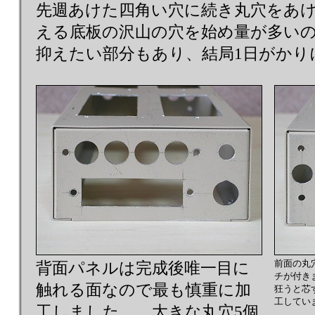
先週あけた四角い穴に続き丸穴をあ
える底板の沢山の穴を始め量が多い
抑えたい部分もあり、結局1日がかり
前面の丸
背面パネルは完成後唯一目に
チが付き
触れる面なので最も慎重に加
狂うと芯
工してい
工しました。 大きな丸穴5個