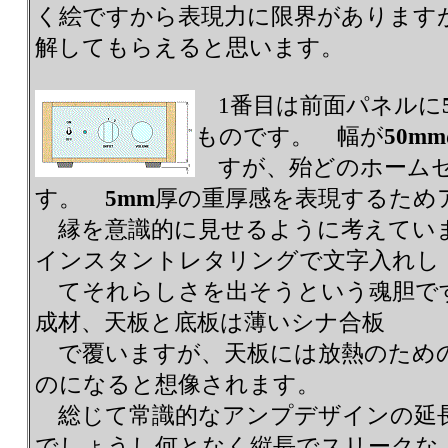
く絵ですから表現力に限界があります
解してもらえると思います。
1番目は前面パネルに
ものです。 幅が
50mm
すが、殆どのホームセ
す。
5mm
厚の重厚感を表現するため
縁を意識的に見せるように考えてい
インスタントレタリングで文字入れし
てそれらしさを出そうという魂胆で
成材、天板と底板は薄いシナ合板
で覆いますが、天板には放熱のため
のになると想像されます。
総じて常識的なアンプデザインの延
でしょうし何となく縦長でスリークな