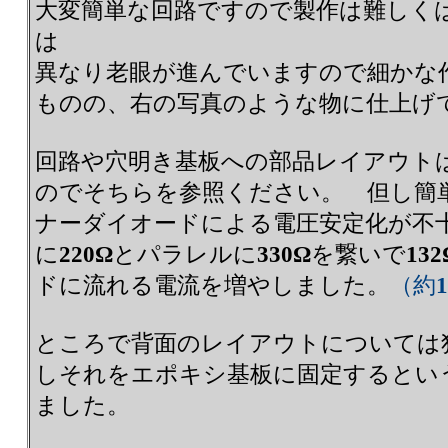
大変簡単な回路ですので製作は難しく
は
異なり老眼が進んでいますので細かな
ものの、右の写真のような物に仕上げ
回路や穴明き基板への部品レイアウト
のでそちらを参照ください。 但し簡
ナーダイオードによる電圧安定化が不
に
220Ω
とパラレルに
330Ω
を繋いで
132
ドに流れる電流を増やしました。
（約
ところで背面のレイアウトについては独立
しそれをエポキシ基板に固定するとい
ました。