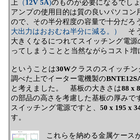
上
（
12V 5A
)
のものが必要になるでし
アンプの使用目的は質の良いパソコン
ので、その半分程度の容量で十分だろ
大出力はおおむね半分に減る。）
そう
大きくなるにつれてスイッチング電源
ってしまうことと当然ながらコスト増
ということは
30W
クラスのスイッチン
調べた上でイーター電機製の
BNTE12S
と考えました。 基板の大きさは
88 x 
の部品の高さを考慮した基板の厚みで
スイッチング電源ですと、
50 x 195 x 
す。
これらを納める金属ケース