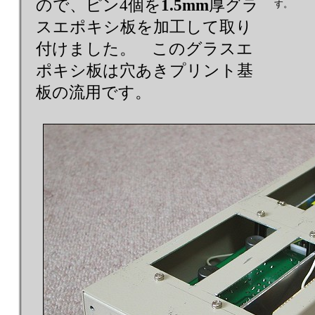
ので、ピン4個を
1.5mm
厚グラ
す。
スエポキシ板を加工して取り
付けました。 このグラスエ
ポキシ板は穴あきプリント基
板の流用です。