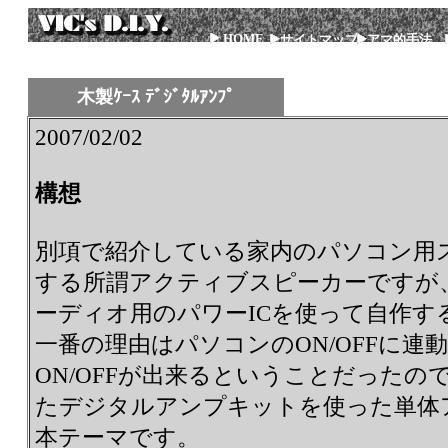
HOME
サイトマップ
アマ的手法
木製ｹｰｽ ﾃﾞｼﾞﾀﾙｱﾝﾌﾟ
2007/02/02
構想
別項で紹介している家内のパソコン用
する所謂アクティブスピーカーですが
ーディオ用のパワーICを使って自作す
一番の理由はパソコンのON/OFFに
ON/OFFが出来るということだった
たデジタルアンプキットを使った単体
本テーマです。