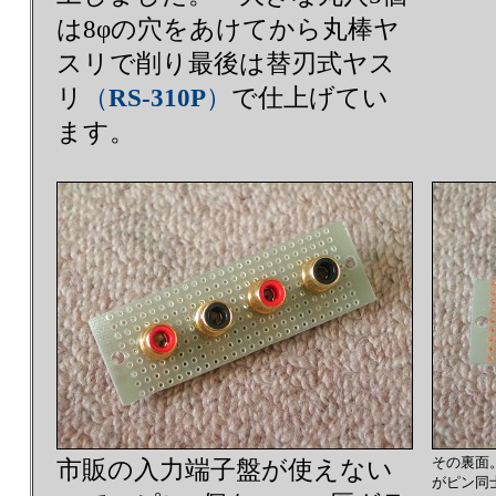
は8φの穴をあけてから丸棒ヤ
スリで削り最後は替刃式ヤス
リ
（
RS-310P
）
で仕上げてい
ます。
その裏面
市販の入力端子盤が使えない
がピン同