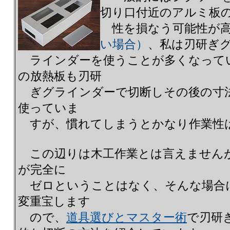
切り口付近のアルミ板
性を損なう可能性が
い場合）
、私は刃研ぎ
ラインダーを使うことが多くなって
の放熱板も刃研
ぎグラインダーで切断しその後の寸
使っていま
すが、慣れてしまうとかなり作業性
この辺りは木工作業とは言えませんが
が完全に
ゼロということはなく、そんな場合
変重宝します
ので、
道具選びとマスター術
で刃研