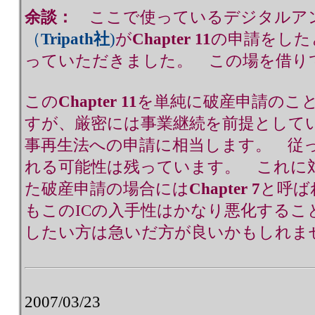
余談：
ここで使っているデジタルアン
（
Tripath社
)
が
Chapter 11
の申請をした
っていただきました。 この場を借り
この
Chapter 11
を単純に破産申請のこ
すが、厳密には事業継続を前提として
事再生法への申請に相当します。 従
れる可能性は残っています。 これに
た破産申請の場合には
Chapter 7
と呼ば
もこのICの入手性はかなり悪化するこ
したい方は急いだ方が良いかもしれま
2007/03/23