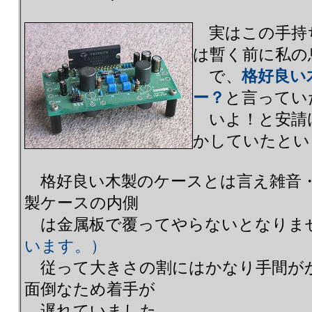
実はこの手持
は暫く前に私の
で、
格好良い
ー？
と言ってい
いよ！と安請
かしていたと
格好良い木製のケースとは言え雑音・
製ケースの内側
は金属板で覆ってやらないとなりま
います。）
従って大きさの割にはかなり手間が
面倒なため着手が
遅れていました。