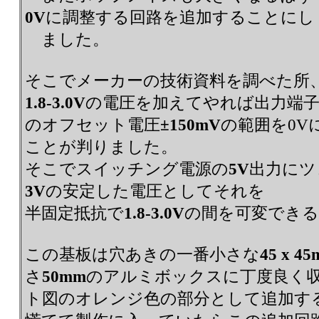
0V
に調整する回路を追加することにし
ました。
そこでメーカーの技術資料を調べた所
1.8-3.0V
の電圧を加えてやれば出力端
のオフセット電圧
±150mV
の範囲を0V
ことが判りました。
そこでスイッチング電源の
5V
出力にツ
3V
の安定した電圧としてそれを
半固定抵抗で
1.8-3.0V
の間を可変でき
この基板は穴あきの一番小さな
45 x 4
さ
50mm
のアルミボックスに丁度良く
ト図のオレンジ色の部分として追加す