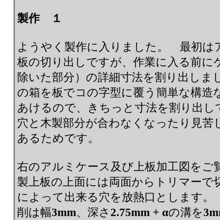
製作 １
ようやく製作に入りました。 最初は
板の切り出しですが、作業に入る前に
除いた部分）の詳細寸法を割り出しま
の箱を板でコの字型に覆う簡単な構造
あけるので、きちっと寸法を割り出し
穴と木製部分が合わなくなったり見苦
あるためです。
右のアルミケース及び上板加工図をご
製上板の上面には両面からトリマーで
によって出来る穴を放熱口とします。
削は幅
3mm
、深さ
2.75mm + α
の溝を
3m