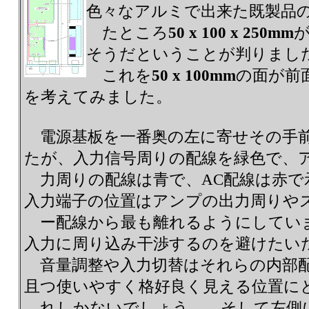
色々なアルミで出来た既製品
たところ
50 x 100 x 250mm
そうだということが判りまし
これを
50 x 100mm
の面が前
を考えてみました。
電源基板を一番奥の左に寄せその手
たが、入力信号周りの配線を緑色で、
力周りの配線は青で、AC配線は赤
入力端子の位置はアンプの出力周りや
ー配線から最も離れるようにしてい
入力に周り込み干渉するのを避けたい
音量調整や入力切替はそれらの内部
且つ使いやすく格好良く見える位置に
れしかないでしょう。 そして左側