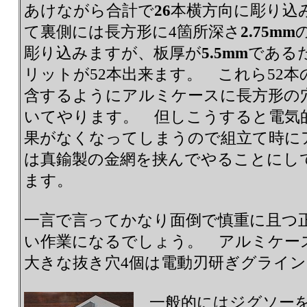
あけながら合計で
26
本横方向に彫り込
て裏側には長方形に4箇所深さ
2.75mm
彫り込みますが、板厚が
5.5mm
である
リットが52本出来ます。 これら52
含するようにアルミケースに長方形の
いてやります。 但しこうすると電気
果がなくなってしまうので組立て時に
は真鍮製の金網を挟んでやることにし
ます。
一言で言ってかなり面倒で慎重に且つ
い作業になるでしょう。 アルミケー
大きな抜き穴4個は電動刃研ぎグライ
一般的にはジグソーを