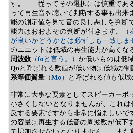
す。 従ってその選択には慎重であ
って再生音を聴いて判断する事も出来
能の測定値を見て音の良し悪しを判断
能力はおおよその判断が付きます。
（
が良いかどうかとは必ずしも一致しま
のユニットは低域の再生能力が高く
周波数
（
fo
と言う。）
が低いものは低
Qo
と呼ばれる数値が低い物は低域の
系等価質量
（
Mo
）
と呼ばれる値も低域
非常に大事な要素としてスピーカーボ
小さくしないとなりませんが、これは
反する要素ですから非常に悩ましいです
の容量は再生する低音の周波数が低下
て増加させないとなりません。 また