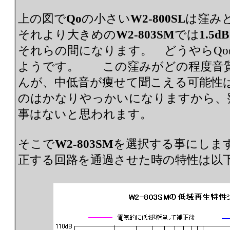
上の図で
Qo
の小さい
W2-800SL
は窪み
それより大きめの
W2-803SM
では
1.5dB
それらの間になります。 どうやらQ
ようです。 この窪みがどの程度音
んが、中低音が痩せて聞こえる可能性
のはかなりやっかいになりますから、
事はないと思われます。
そこで
W2-803SM
を選択する事にしま
正する回路を通過させた時の特性は以