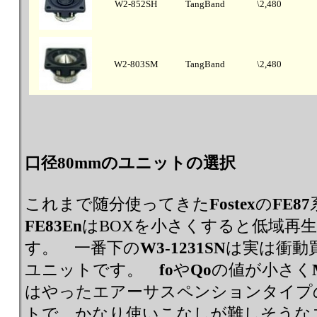
W2-852SH
TangBand
\2,480
W2-803SM
TangBand
\2,480
口径80mmのユニットの選択
これまで随分使ってきた
Fostex
の
FE87
FE83En
はBOXを小さくすると低域再
す。 一番下の
W3-1231SN
は実は衝動
ユニットです。
fo
や
Qo
の値が小さく
はやったエアーサスペンションタイプ
トで、かなり使いこなしが難しそうな