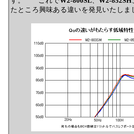
す。 これで
W2-800SL
、
W2-852SH
たところ興味ある違いを発見いたしま