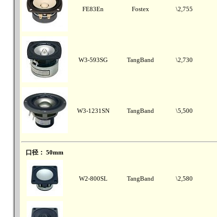
FE83En
Fostex
\2,755
W3-593SG
TangBand
\2,730
W3-1231SN
TangBand
\5,500
口径： 50mm
W2-800SL
TangBand
\2,580