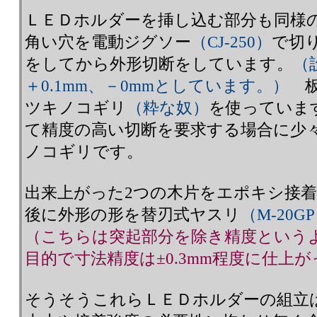
ＬＥＤホルダーを挿し込む部分も同様
角い穴を電動ジグソー
（CJ-250）
で切
をしてから外形切断をしています。
（
＋0.1mm、－0mmとしています。）
板
ツキノコギリ
（粋な奴）
を使っていま
て精度の高い切断を要求する場合に少
ノコギリです。
出来上がった2つの木片をエポキシ接
後に外形の形を替刃式ヤスリ
（M-20G
（こちらは突起部分を除き精度という
目的で寸法精度は±0.3mm程度に仕上
そうそうこれらＬＥＤホルダーの組立