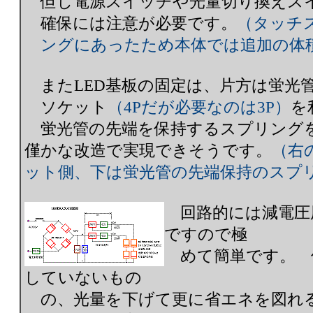
但し電源スイッチや光量切り換えス
確保には注意が必要です。
（タッチ
ングにあったため本体では追加の体
またLED基板の固定は、片方は蛍光
ソケット
（4Pだが必要なのは3P）
を
蛍光管の先端を保持するスプリング
僅かな改造で実現できそうです。
（右
ット側、下は蛍光管の先端保持のスプ
回路的には減電圧
ですので極
めて簡単です。 
していないもの
の、光量を下げて更に省エネを図れ