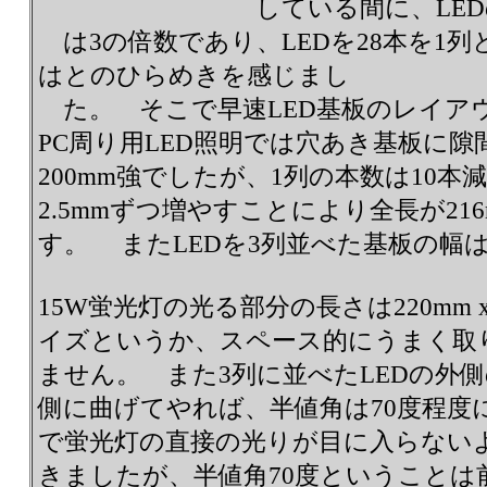
している間に、LE
は3の倍数であり、LEDを28本を1列
はとのひらめきを感じまし
た。 そこで早速LED基板のレイア
PC周り用LED照明では穴あき基板に隙
200mm強でしたが、1列の本数は10本
2.5mmずつ増やすことにより全長が2
す。 またLEDを3列並べた基板の幅は2
15W蛍光灯の光る部分の長さは220mm 
イズというか、スペース的にうまく取
ません。 また3列に並べたLEDの外側
側に曲げてやれば、半値角は70度程度
で蛍光灯の直接の光りが目に入らないよ
きましたが、半値角70度ということは前