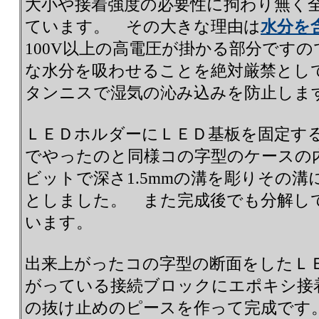
大小や接着強度の必要性に拘わり無く
ています。 その大きな理由は
水分を
100V以上の高電圧が掛かる部分です
な水分を吸わせることを絶対厳禁とし
タンニスで湿気の沁み込みを防止しま
ＬＥＤホルダーにＬＥＤ基板を固定す
でやったのと同様コの字型のケースの内
ビットで深さ1.5mmの溝を彫りその
としました。 また完成後でも分解し
います。
出来上がったコの字型の断面をしたＬ
がっている接続ブロックにエポキシ接
の抜け止めのピースを作って完成です