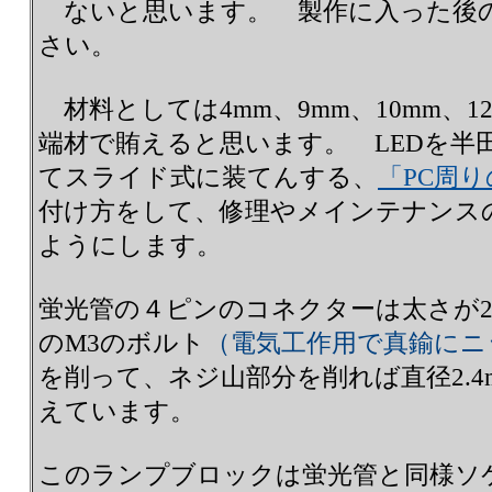
ないと思います。 製作に入った後
さい。
材料としては4mm、9mm、10mm、
端材で賄えると思います。 LEDを半
てスライド式に装てんする、
「PC周
付け方をして、修理やメインテナンス
ようにします。
蛍光管の４ピンのコネクターは太さが2
のM3のボルト
（電気工作用で真鍮にニ
を削って、ネジ山部分を削れば直径2.
えています。
このランプブロックは蛍光管と同様ソ