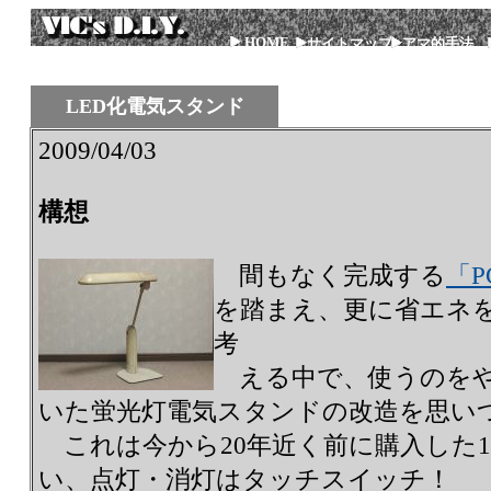
HOME
サイトマップ
アマ的手法
LED化電気スタンド
2009/04/03
構想
間もなく完成する
「P
を踏まえ、更に省エネ
考
える中で、使うのをや
いた蛍光灯電気スタンドの改造を思い
これは今から20年近く前に購入した1
い、点灯・消灯はタッチスイッチ！