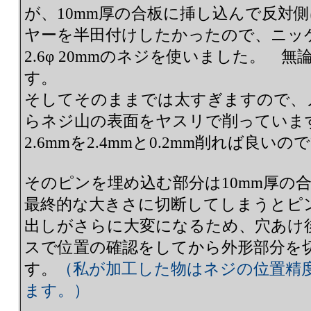
が、10mm厚の合板に挿し込んで反対
ヤーを半田付けしたかったので、ニッ
2.6φ 20mmのネジを使いました。 
す。
そしてそのままでは太すぎますので、
らネジ山の表面をヤスリで削っていま
2.6mmを2.4mmと0.2mm削れば良
そのピンを埋め込む部分は10mm厚の
最終的な大きさに切断してしまうとピ
出しがさらに大変になるため、穴あけ
スで位置の確認をしてから外形部分を
す。
（私が加工した物はネジの位置精度は
ます。）