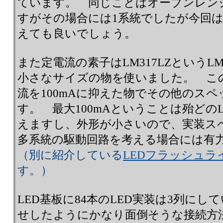
ています。 同じことはオーブンレン
すがその場合には1系統でしたが今回は
えても良いでしょう。
また定電流の素子はLM317LZというL
小さなサイズの物を使いました。 このI
流を100mAに抑えた物でその他のスペ
す。 最大100mAということは殆どの
えますし、外形が小さいので、実装ス
多系統の駆動回路を考える場合には有
（別に紹介している
LEDフラッシュラ
す。）
LED基板に84本のLED実装は3列に
せしたようにかなり面倒そうな接続方