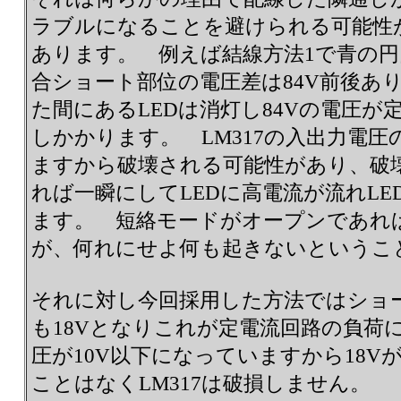
ラブルになることを避けられる可能性
あります。 例えば結線方法1で青の
合ショート部位の電圧差は84V前後あ
た間にあるLEDは消灯し84Vの電圧
しかかります。 LM317の入出力電圧
ますから破壊される可能性があり、破
れば一瞬にしてLEDに高電流が流れLE
ます。 短絡モードがオープンであれば
が、何れにせよ何も起きないというこ
それに対し今回採用した方法ではショ
も18Vとなりこれが定電流回路の負荷
圧が10V以下になっていますから18V
ことはなくLM317は破損しません。