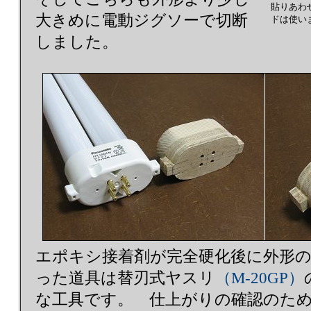
貼りあわ
大きめに電動ジグソーで切断
ドは使い
しました。
エポキシ接着剤が完全硬化後に外形
った道具は替刃式ヤスリ
（M-20GP）
な工具です。 仕上がりの確認のた