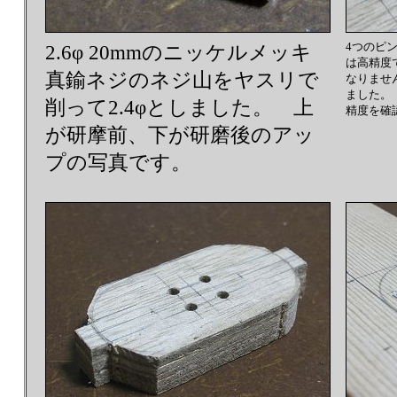
4つのピ
2.6φ 20mmのニッケルメッキ
は高精度
真鍮ネジのネジ山をヤスリで
なりませ
ました。
削って2.4φとしました。 上
精度を確認
が研摩前、下が研磨後のアッ
プの写真です。