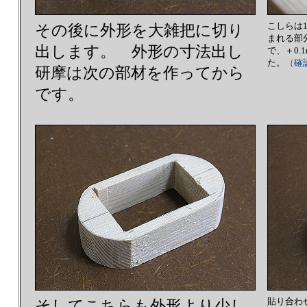
こしらは
その後に外形を大雑把に切り
まれる部
出します。 外形の寸法出し
で、＋0.
た。
（確
研摩は次の部材を作ってから
です。
貼り合わ
そしてこちらも外形より少し