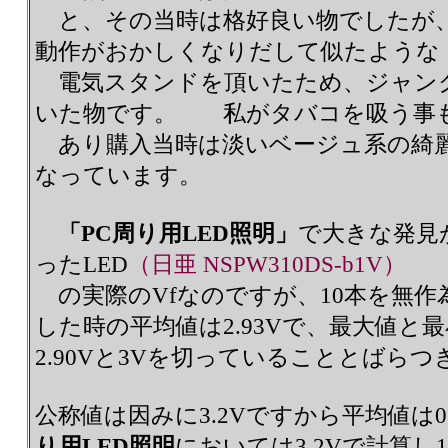
と、その当時は格好良い物でしたが
動作がおかしくなりだして似たような
電気スタンドを頂いたため、ジャン
いた物です。 私がタバコを吸う事
あり購入当時は淡いベージュ系の綺
なっています。
「PC周り用LED照明」
で大きな発見
ったLED
（日亜 NSPW310DS-b1V）
の実際のVfなのですが、10本を無作
した時の平均値は2.93Vで、最大値と最
2.90Vと3Vを切っていることとばら
公称値は因みに3.2Vですから平均値は
り用LED照明
においては3.2Vで計算し1