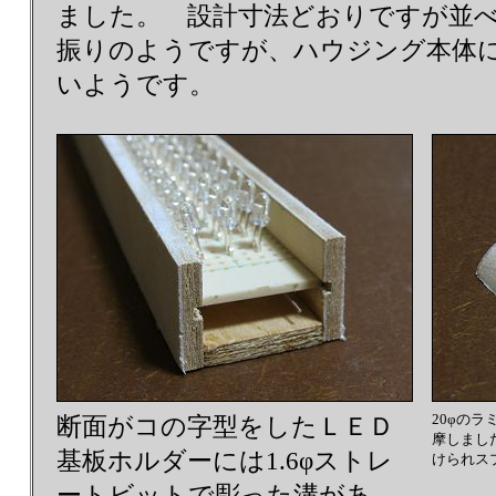
ました。 設計寸法どおりですが並
振りのようですが、ハウジング本体
いようです。
20φのラ
断面がコの字型をしたＬＥＤ
摩しまし
基板ホルダーには1.6φストレ
けられス
ートビットで彫った溝があ