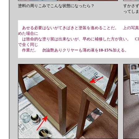
塗料の周りこみでこんな状態になったら？
すかさ
ってし
あせる必要はないがてきぱきと塗装を進めることだ。 上の写真
めた場合に
は致命的な塗り斑は出来ないが、早めに補修した方が良い。 C
で全く同じ
作業だ。 勿論艶ありクリヤーも薄め液を
10-15%
加える。