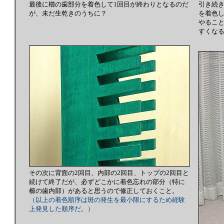
最後に櫛の歯部分を着色して1回目が終わりとなるのだ
引き続
が、未だ生乾きのうちに？
を着色
やるこ
すくな
その次に背面の2回目、内部の2回目、トップの2回目と
続けて終了だが、必ずどこかに着色忘れの部分（特に
櫛の歯内部）があると思うので修正しておくこと。
（以上の着色順序は斑の発生を最小限にするため経験
上発見した順序だ。）