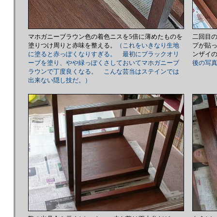
マホガニーブラウン色の着色ニスを5倍に薄めたものを
二回目
塗りつけ周りと赤味を整える。
（これをいきなり生地
プが貼
に塗ると赤っぽくなりすぎる。 最初にブラックオリ
ンザイ
ーブを塗り、やや緑っぽくさしておいてマホガニーブ
後の写
ラウンで丁度良くなる。 こんな芸当はステインでは
出来ない隠し技だ。）