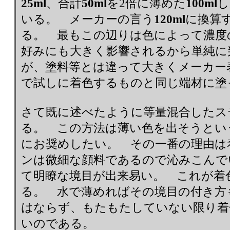
25ml
、合計
50ml
を2倍に薄めた
100ml
し
いる。 メーカーの言う
120ml
に換算
る。 最もこの辺りは色によって濃度
好みにも大きく影響されるから単純に
が、塗料等とは違って大きくメーカー
で試しに着色するものと同じ端材に塗
さて既に述べたように等量混合したス
る。 この方法は薄い色を出そうとい
にお奨めしたい。 その一番の理由
ンは微細な顔料であるので沁みこんで
て明瞭な境目が出来易い。 これが着
る。 水で薄めればその境目の付き方
はならず、もたもたしていない限り着
いのである。