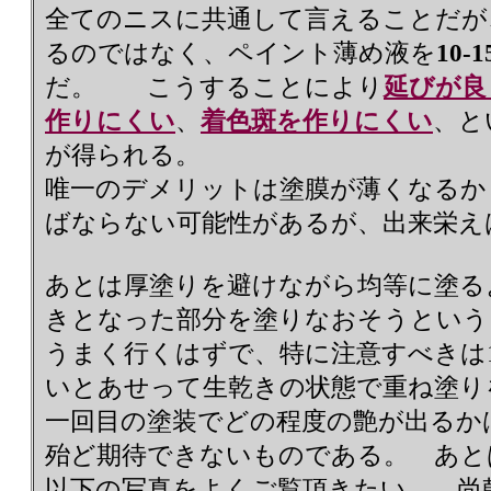
全てのニスに共通して言えることだが
るのではなく、ペイント薄め液を
10-
だ。 こうすることにより
延びが良
作りにくい
、
着色斑を作りにくい
、と
が得られる。
唯一のデメリットは塗膜が薄くなるか
ばならない可能性があるが、出来栄え
あとは厚塗りを避けながら均等に塗る
きとなった部分を塗りなおそうという
うまく行くはずで、特に注意すべきは
いとあせって生乾きの状態で重ね塗り
一回目の塗装でどの程度の艶が出るか
殆ど期待できないものである。 あ
以下の写真をよくご覧頂きたい。 尚