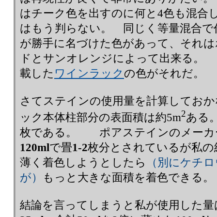
はチーク色を出すのに何と4色も混合
はもう判らない。 同じく等量混合で
が勝手に名づけた色があって、それは
ドとサンオレンジによって出来る。 
載した
ワインラック
の色がそれだ。
さてステインの使用量を計算しておか
2
ック本体柱部分の表面積は約5m
ある
枚である。 ポアステインのメーカ
120ml
で畳
1-2
枚分とされているが私の
薄く着色しようとしたら
（別にケチロ
が）
もっと大きな面積を着色できる。
結論を言ってしまうと私が使用した量