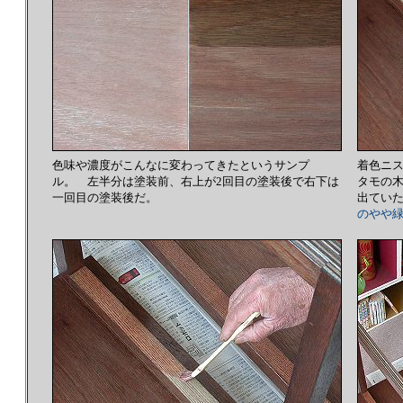
色味や濃度がこんなに変わってきたというサンプ
着色ニ
ル。 左半分は塗装前、右上が2回目の塗装後で右下は
タモの
一回目の塗装後だ。
出てい
のやや