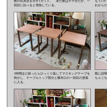
艶の出具合を示す1カット。 未だ艶は不十分だが、一
もう1
回目に比べると増加している。
れから
3時間ほど経ったらひっくり返してマスキングテープを
既に説
剥がし、テーブルトップ部分と横木口の一回目の塗装
ちゃご
に入る。