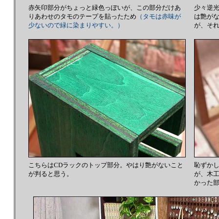
赤矢印部分がちょっと緑色っぽいが、この部分だけあ
少々逆
りあわせのタモのテープを貼ったため
（タモは赤味が
は艶が
少ないので緑に染まりやすい。）
が、そ
こちらはCDラックのトップ部分。やはり艶がないこと
恥ずか
が判ると思う。
が、木
かった