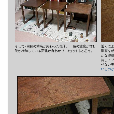
そして2回目の塗装が終わった様子。 色の濃度が増し
近くに
艶が増加している変化が御わかりいただけると思う。
影響を
かな塗
待して
せない
いるの