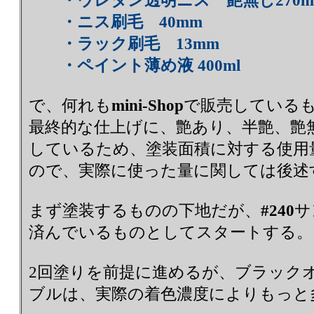
・ウレタン透明ニス 艶無し270m
・ニス刷毛 40mm
・ラック刷毛 13mm
・ペイント薄め液 400ml
で、何れも
mini-Shop
で販売している
最終的な仕上げに、艶あり、半艶、艶
しているため、塗装面積に対する使用
ので、実際に使った量に関しては後述
まず塗装するものの下地だが、
#240
サ
済んでいるものとしてスタートする。
2回塗りを前提に進めるが、ブラック
ブルは、実際の着色濃度によりもっと