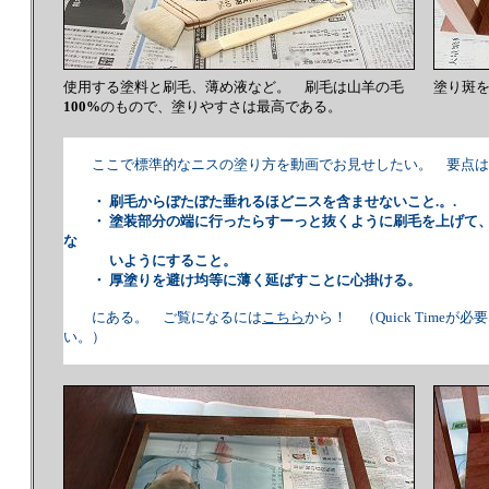
使用する塗料と刷毛、薄め液など。 刷毛は山羊の毛
塗り斑
100%
のもので、塗りやすさは最高である。
ここで標準的なニスの塗り方を動画でお見せしたい。 要点は
・ 刷毛からぼたぼた垂れるほどニスを含ませないこと.。.
・ 塗装部分の端に行ったらすーっと抜くように刷毛を上げて、
な
いようにすること。
・ 厚塗りを避け均等に薄く延ばすことに心掛ける。
にある。 ご覧になるには
こちら
から！ （Quick Timeが必
い。）