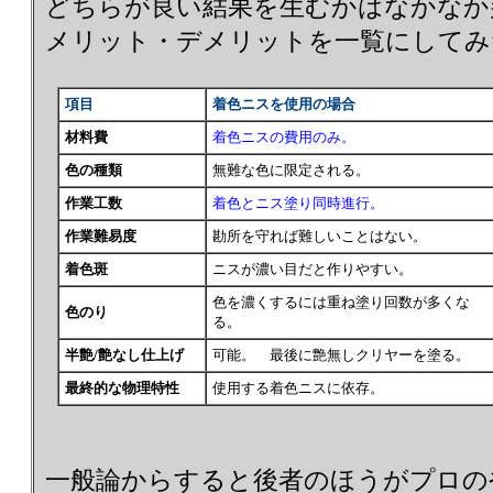
どちらが良い結果を生むかはなかなか
メリット・デメリットを一覧にしてみ
項目
着色ニスを使用の場合
材料費
着色ニスの費用のみ。
色の種類
無難な色に限定される。
作業工数
着色とニス塗り同時進行。
作業難易度
勘所を守れば難しいことはない。
着色斑
ニスが濃い目だと作りやすい。
色を濃くするには重ね塗り回数が多くな
色のり
る。
半艶/艶なし仕上げ
可能。 最後に艶無しクリヤーを塗る。
最終的な物理特性
使用する着色ニスに依存。
一般論からすると後者のほうがプロの