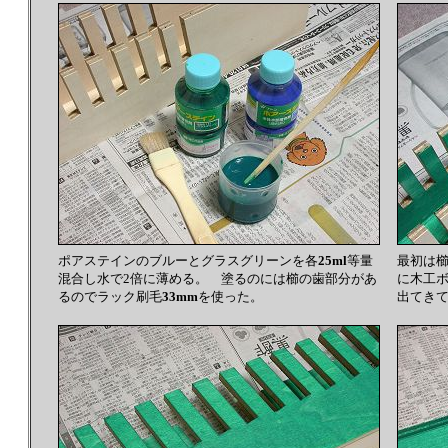
ポアステインのブルーとグラスグリーンを各
25ml
等量
最初は
混合し水で2倍に薄める。 塗るのには櫛の歯部分があ
に木工
るのでラック刷毛
33mm
を使った。
出てき