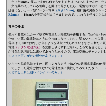
たった
9mm
の窪みですから何でも使えるわけではありませんが、た
文房具の入っている引出しを開けて見ましたら、電池切れで暗いと
は使えないカード型ソーラー電卓
（厚さ
6.5mm
)
、旅行用の薄型シャー
5.5mm
）
、
18cm
の小型定規が出てきましたので、これらを使うことに
電卓の修理
使用する電卓はカード型で乾電池と太陽電池を併用する、Two Way Po
た物で内蔵の乾電池はとうに空っぽになっており、明るいところ以外
電卓は\1,000でお釣りが来るような値段で売られていますから新た
電池
（ボタン電池の筈）
を交換しさえすれば暗いところでも使えるよ
が可能と説明書には書いてあったと思うので、電池交換にチャレンジ
ちょっと言いがたい部分があります。）
いささか脱線気味ですが、同じような方法で殆どの2電源式電卓の乾電
ってしまった電卓は捨てないで電池交換に挑戦してみてください。
えますし工具は細いドライバーのみ。）