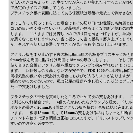
が低いときはちょっとした事でひびが入ったり割れたりすることが多
で所定のサイズに切断してもらいました。
プラスチック板の表面に貼ってある保護紙は最後の最後まで剥がさな
さてこうして切ってもらった場合でもその切り口はお世辞にも綺麗と
コ刃の目が強く残っていたり、結晶構造が判るような切断と割れの両
ります。 このままでは見苦しいので切り口を磨き上げますが、単純
が悪くなったりしますので、当て板をして当て板共々磨き上げてしま
が、それでも切り口を通して向こうが見える程度には仕上がります。
アクリル板をネジ止めする裏の板は
9mm
厚の合板をプラスチック板と
9mm
合板を周囲に貼り付け周囲は
18mm
の厚みにします。 そして四
貼り合せた合板とアクリル板を重ねてクランプで挟みずれないように
ます。 回転数は余り高くない方が安全で、
FDD-1000
の回転数は固定
同様気温の低い今は穴あけの場合にもひびが入るリスクがありますが
暖めてやるのが良いので、私は部屋の暖房を少し強くした状態にプラ
た上で穴あけしました。
プラスチックの部分を貫通したところで止めて次の穴をあけます。 
て判るので好都合です。 4個の穴があいたらクランプを緩め、ドリル
ボルトの長さが
20mm
あり間にアクリル板を挟むと合板に捻じ込まれる
います。 板厚
18mm
に対して
16mm
の穴をあけるのはちょっと油断す
チメントを使えば深さ調整は正確に出来ますが、ドリルストップリン
すいので注意が必要です。