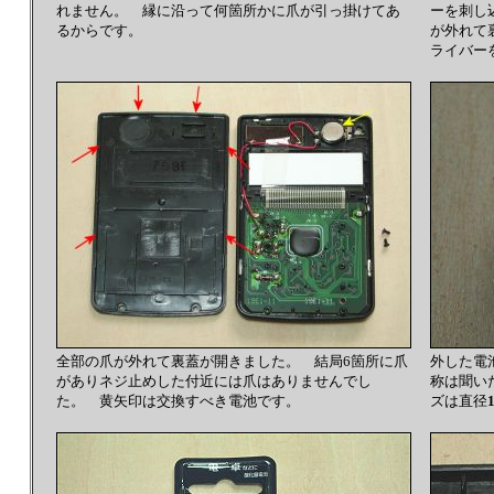
れません。 縁に沿って何箇所かに爪が引っ掛けてあ
ーを刺し
るからです。
が外れて
ライバー
全部の爪が外れて裏蓋が開きました。 結局6箇所に爪
外した電
がありネジ止めした付近には爪はありませんでし
称は聞い
た。 黄矢印は交換すべき電池です。
ズは直径