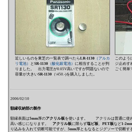
近しいものを東芝の一覧表で調べたら
LR-1130
（アルカ
このよう
リ電池）
と
SR-1130
（酸化銀電池）
に相当することが判
ジ止めす
りました。 出力電圧が0.05V高いですが問題ないので
ごく簡単
容量が大きい
SR-1130
（\450.-)を購入しました。
2006/02/10
額縁収納部の製作
額縁表面は
5mm
厚の
アクリル板
を使います。 アクリルは普通に使わ
高い感じになります。
アクリル板
に限らず
塩ビ板
、
PET板
など
1-2m
り込みを入れて切断可能ですが、
5mm
厚ともなるとジグソーで切断す