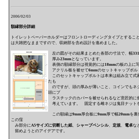
2006/02/03
額縁部分詳細
トイレットペーパーホルダーはフロントローディングタイプとするこ
は大雑把なままですので、収納部を含め設計を進めました。
左の図がその結果まとめた各部の寸法で、幅
33
厚み
23mm
となっています。
表側の額縁部分は視覚的には
18mm
の板の上に
アクリル板を被せて
6mm
のセットキャップボル
このセットキャップボルトは本来は組み立て式
たも
のですが、頭の厚みが薄いこと、コインでもネ
頭にプ
ラスチックのカバーを被せられるなど意匠的に
考えています。 固定する雌ネジは鬼目ナット
この額縁は
9mm
厚合板に
9mm
厚で幅
20mm
を裏
この窪
み部分に
A5サイズに切断した紙
、
シャープペンシル
、
定規
、
電卓
な
留めようとのアイデアです。