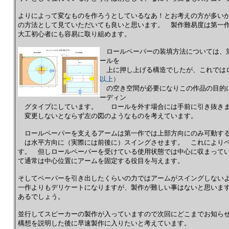
よりによって変なものを作ろうとしているなあ！とお考えの方が多い
の方法として見ていただいても良いと思います。 製作難易度は第一
大工初心者にも容易に取り組めます。
ロールペーパーの装填方法については、
ールを
上に押し上げる構造でしたが、これでは
以上）
の空き空間が必要になりこの作品の目的
ーディン
グタイプにしています。 ロールを外す場合には手前に引き抜きま
変更しないとならず左の図のようなものを考えています。
ロールペーパーを支えるアームは第一作では上部方向にのみ可動する
は水平方向に（実際には前後に）スイングさせます。 これによりペ
す。 但しロールペーパーを受けている使用状態では中心に収まって
て通常は中心位置にアームを固定する役目を与えます。
そしてペーパーを引き出したくらいの力ではアームがスイングしない
一作よりもデリケートになりますが、製作が難しい事はないと思いま
あるでしょう。
並行してスピーカーの製作が入っていますので次回にどこまでお知ら
構想を説明した後に早速製作に入りたいと考えています。