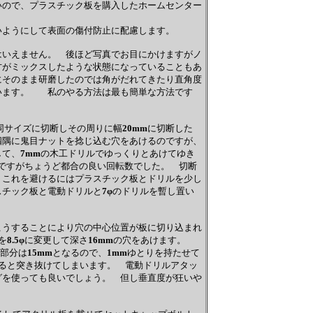
いので、プラスチック板を購入したホームセンター
いようにして表面の傷付防止に配慮します。
はいえません。 後ほど写真でお目にかけますがノ
方がミックスしたような状態になっていることもあ
にそのまま研磨したのでは角がだれてきたり直角度
います。 私のやる方法は最も簡単な方法です
同サイズに切断しその周りに幅
20mm
に切断した
隅に鬼目ナットを捻じ込む穴をあけるのですが、
して、
7mm
の木工ドリルでゆっくりとあけてゆき
ですがちょうど都合の良い回転数でした。 切断
、これを避けるにはプラスチック板とドリルを少し
スチック板と電動ドリルと
7φ
のドリルを暫し置い
こうすることにより穴の中心位置が板に切り込まれ
を
8.5φ
に変更して深さ
16mm
の穴をあけます。
部分は
15mm
となるので、
1mm
ゆとりを持たせて
ると突き抜けてしまいます。 電動ドリルアタッ
グを使っても良いでしょう。 但し垂直度が狂いや