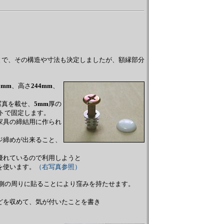
とで、その構造や寸法も決定しましたが、額縁部分
1mm
、高さ
244mm
、
写真を載せ、
5mm
厚の
トで固定します。
家具の締結用に作られ
ジ締めが出来ること、
優れているので利用しようと
を使います。
（右写真参照）
側の周りに貼ることにより窪みを持たせます。
どを収めて、気が付いたことを書き