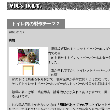
HOME
サイトマップ
アマ的手法
トイレ内の製作テーマ２
2003/01/27
構想
単独設置型のトイレットペーパーホルダ
内での目
的を満たすトイレットペーパーホルダー
ました。
左がそれですが、トイレットペーパーホル
この額
縁の下には蝶番を取り付けて、額縁全体が手前に開くようになって
そしてトイレットペーパーホルダーがストッパーの役目をし額縁は小
額縁の裏には紙、筆記用具、計算機などが入れてありますので、開い
るわけです。
これら筆記用具を使わないときは
「額縁があってその下にトイレット
リアとして優れているかどうかは別として、なにやら変なものが置い