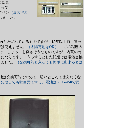
またま
ころで
プペン
（最大厚み
しました。
werと呼ばれているものですが、15年以上前に買っ
では使えません。
（太陽電池はOK.)
この程度の
に買ってしまっても良さそうなものですが、内蔵の乾
うになります。 うっすらとした記憶では電池交換
しました。
（交換可能と入っても簡単に出来るとは
池は交換可能ですので、暗いところで使えなくな
（失敗しても駄目元ですし、電池は
\250-\450
で買