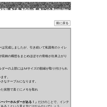
mini-Shop
材料
工具
作品一覧
リンク
ーは完成しましたが、引き続いて私固有のトイレ
付収納の構想をまとめほぼその骨格が出来上がり
ダーの上部にはA4サイズの額縁が取り付けられ
います。
さなテーブルになります。
た状態で直ぐにメモを取れ
ペーパーホルダーがある！」
だけのことで、インテ
てある！という見え方にはならないでしょう。