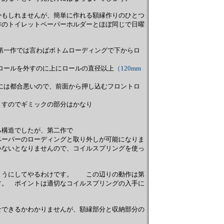
かもしれませんが、簡単に作れる額縁作りのひとつ
作のトイレットペーパーホルダーとほぼ同じで日曜
第一作では言わばボトムローディングで下からロ
ロールを外すのに上にロールの直径以上
（120mm
には都合悪いので、前面から押し込むフロントロ
すのでギミックの部分はかなり
構造でしたが、第二作で
ーパーのローディングと取り外しが可能になりま
いないとなりませんので、コイルスプリングを使っ
ようにしてやるわけです。 この辺りの動作は第
す。 ポイントは適切なコイルスプリングの入手に
せできるかわかりませんが、額縁部分と収納部分の