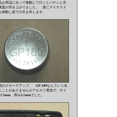
込み周辺に沿って移動して行くとパチンと爪
裏蓋が浮き上がりました。 更にマイナスド
を移動し総ての爪を外します。
池のクローズアップ。
GP-189
なんていう名
たことがありませんがアルカリ電池で、サイ
11.5mm
、厚み
3.1mm
でした。