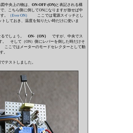
路図中央上の物は、
ON
-
OFF
-
(ON)
と表記される構
とで、こちら側に倒してONになりますが放せば中
ます。
（Ever ON）
ここでは電源スイッチとし
セットしておき、温度を知りたい時だけに使いま
になるでしょう。
ON
-
（ON）
ですが、中央でス
す。 そして（ON）側にレバーを倒した時だけそ
す。 ここではメーターのモードセレクターとして動
す。
態でテストしました。