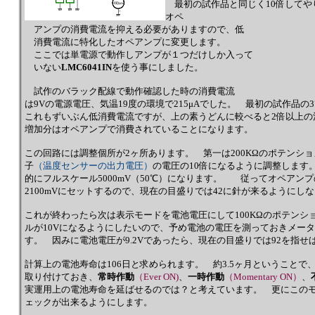
最初の試作品と同じく10倍してや
オペ
アンプの消費電流を抑える必要がありますので、低
消費電流に特化したオペアンプに変更します。
ここでは単電源で動作しアンプが１つだけしか入って
いない
LMC6041IN
を使う事にしました。
試作のバラック配線で動作確認した時の消費電流
は9Vの電源電圧、気温19度の環境で215μAでした。 最初の試作品の
これもずいぶん低消費電流ですが、上の素うどんに較べると2倍以上の
増加分はオペアンプで消費されていることになります。
この回路には調整個所が2ヶ所あります。 第一は200KΩのポテンシ
子
（温度センサーの出力電圧）
の電圧の10倍になるように調整します
的にフルスケール5000mV（50℃）になります。 従ってオペアンプの
2100mVにセットするので、現在の目盛りでは42に針が来るようにし
これが終わったら次は表示モードを電池電圧にして100KΩのポテン
ルが10Vになるようにしたいので、予め電池の電圧を測っておきメー
す。 因みに電池電圧が9.2Vであったら、現在の目盛りでは92を指せ
計算上の電池寿命は106日と求められます。 約3.5ヶ月ということ
取り付けておき、
常時作動
（Ever ON)
、
一時作動
（Momentary ON）
、
実運用上の電池寿命を延ばせるのでは？と考えています。 更にこの
ェックが出来るようにします。