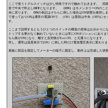
ここで使うトグルスイッチは少し特殊ですので触れておきます。 回
造で中央で停止し
OFF
になります。
（ON）
はモメンタリーONのこ
央に戻ります。
ON
の表記はそちらに倒した場合はON状態を維持し
て使っておりONは通常の電源ONで、（ON）は普段は中央（OFF)に
す。
ここまで説明するともうひとつのスイッチの構造の意味はお分かり
トップする事がなく触れていないときには常にONポジションにありま
ちら側がONになり、離すと反対側がEver ON、と元通りになりま
作し、通常は温度表示で(ON）に倒した時だけ電池電圧表示に変わりま
基板に部品を固定してメーターの端子に固定し、動作上は完成した状