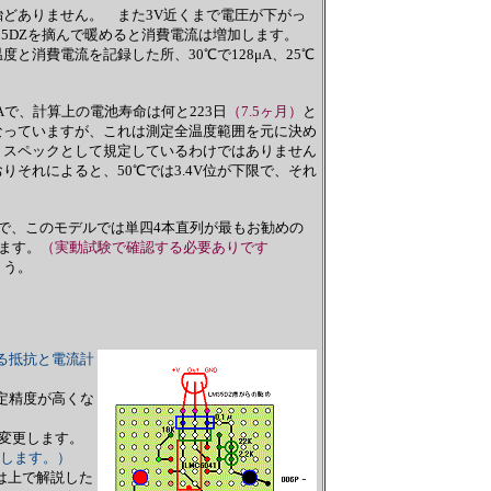
どありません。 また3V近くまで電圧が下がっ
M35DZを摘んで暖めると消費電流は増加します。
と消費電流を記録した所、30℃で128μA、25℃
Aで、計算上の電池寿命は何と223日
（7.5ヶ月）
と
となっていますが、これは測定全温度範囲を元に決め
 スペックとして規定しているわけではありません
それによると、50℃では3.4V位が下限で、それ
ので、このモデルでは単四4本直列が最もお勧めの
ます。
（実動試験で確認する必要ありです
ょう。
る抵抗と電流計
定精度が高くな
変更します。
加します。）
は上で解説した