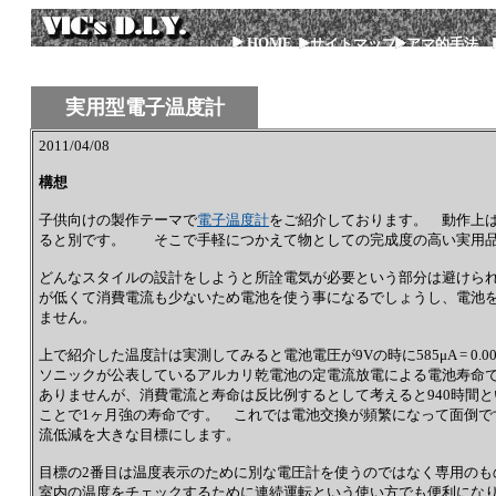
HOME
サイトマップ
アマ的手法
実用型電子温度計
2011/04/08
構想
子供向けの製作テーマで
電子温度計
をご紹介しております。 動作上
ると別です。 そこで手軽につかえて物としての完成度の高い実用品
どんなスタイルの設計をしようと所詮電気が必要という部分は避けら
が低くて消費電流も少ないため電池を使う事になるでしょうし、電池
ません。
上で紹介した温度計は実測してみると電池電圧が9Vの時に585μA = 0.
ソニックが公表しているアルカリ乾電池の定電流放電による電池寿命で調
ありませんが、消費電流と寿命は反比例するとして考えると940時間と
ことで1ヶ月強の寿命です。 これでは電池交換が頻繁になって面倒で
流低減を大きな目標にします。
目標の2番目は温度表示のために別な電圧計を使うのではなく専用のも
室内の温度をチェックするために連続運転という使い方でも便利にな