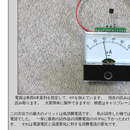
電源は単四4本直列を想定して、6Vを加えています。 現在の読みは3
読み取ります。 大変簡単に製作できますが、精度はキャリブレーシ
この方法での最大のメリットは低消費電流です。 私が試作した物では6V
電流でした。 一挙に最初の試作品の消費電流の16.9%に下がったわ
す。 それは電源電圧と温度変化に対する消費電流の変化です。