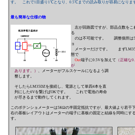
す。 これで1目盛り1℃となり、0.5℃までの読み取りが容易になりま
最も簡単な仕様の物
左が回路図ですが、部品点数をこ
る
のは不可能です。 調整個所は5
ョ
メーターだけです。 まずLM35
態で
Out
端子に0.5Vを加えて
（正確な0
が
あります。）
、メーターがフルスケールになるよう調
整します。
そしたらLM35DZを接続し、電源として単四4本を直
列にした6Vを繋げばOKです。 これで電池の寿命
が尽きるまで動作してくれます。
このポテンショメーターは5KΩの半固定抵抗ですが、最大値より若干下
右の基板レイアウトはメーターの端子に基板の固定と結線を同時にする
す。