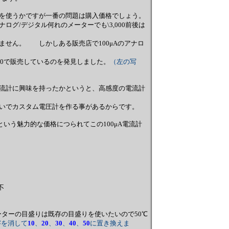
を使うかですが一番の問題は購入価格でしょう。
ログ/デジタル何れのメーターでも\3,000前後は
せん。 しかしある販売店で100μAのアナロ
000で販売しているのを発見しました。
（左の写
流計に興味を持ったかというと、高感度の電流計
いでカスタム電圧計を作る事があるからです。
0という魅力的な価格につられてこの100μA電流計
不
ターの目盛りは既存の目盛りを使いたいので50℃
字を消して
10
、
20
、
30
、
40
、
50
に置き換えま