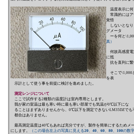
温度表示に何
常識的にはアナ
覚悟
しないとなりま
グメータ
ーを何と\1,
真）
何故高感度電
に抵
抗を直列に繋
そこで\1,00
を表
示計として使う事を前提に検討を進めました。
測定レンジについて
ここで試作する2種類の温度計は室内専用とします。
我が家の室温は最も寒い時に最も寒い部屋でも気温が0℃以下にな
ることはまずありませんから、0℃以下を測定できないLM35DZでも
都合はありません。
最高測定温度は40℃もあれば充分ですが、製作を簡単にするためメー
にします。
（この場合左上の写真に見える
20
、
40
、
60
、
80
、
100
の数