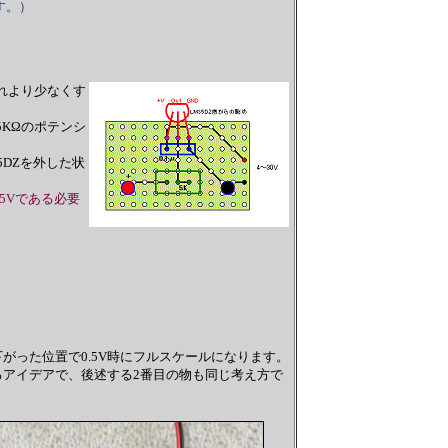
す。）
れより少なくす
KΩのポテンシ
DZを外した状
.5Vである必要
がった位置で0.5V時にフルスケールになります。
アイデアで、後述する2番目の物も同じ考え方で