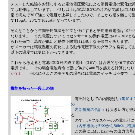
テストした結論をお話しすると電池電圧変化による消費電流の変化は殆
ても動作はしています。 但し以上は室温18.5℃の時の話で試しにL
指で摘んで30℃強まで温度が上昇しましたので、そこから指を離して温度
で115μA、20℃で102μAとなっています。
そんなことから年間平均気温を20℃と仮にすると平均消費電流は102m
なります。 また電源についてはセンサーICの動作電圧は4V～30V
られた値で、温度が低いと動作下限電圧は低くなる傾向があります。
がメーカーは環境温度の変化による動作電圧下限のグラフを発表しており
以下の温度では更に下がってきます。
これから考えると電池4本直列の終了電圧（3.6V）は合理的な値です
電源です。 その場合電池寿命は更に伸びて400日を越える計算になり
が？）
何れにせよこのモデルの場合には電源スイッチは不要でし
機能を持った一段上の物
電圧計としての内部抵抗
（追加す
の
内部抵抗の合計）
は大きい方が測
る
ので、5Vフルスケールの電圧計に
（内部抵抗は5KΩから50kΩに増
この為にLM35DZからの出力信号