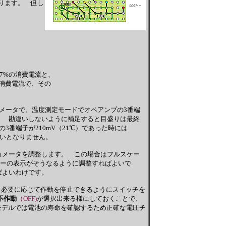
ります。 但し
37%の消費電流と、
消費電流で、その
ョメータで、温度測定モードでオペアンプの3番端
。 勘違いしないように補足すると目盛りは最終
3番端子が210mV（21℃）であった時には
ないとなりません。
ショメータを調整します。 この場合はフルスケー
ターの表示がそうなるように調整すればよいで
ばよいわけです。
で、必要に応じて作動を停止できるようにスイッチを
不作動
（OFF)
が選択出来る様にしておくことで、
モデルでは電池の寿命を確認するため正確な電圧チ