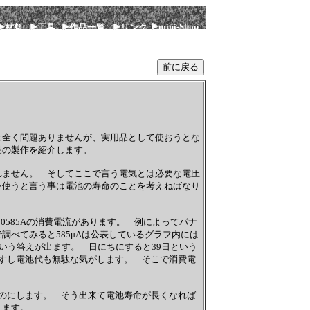
mini-Shop
材料
工具
作品一覧
リンク
は全く問題ありませんが、実用品として使おうとな
の製作を紹介します。
れません。 そしてここで言う電気とは必要な電圧
を使うと言う事は電池の寿命のことを考えねばなり
000585Aの消費電流があります。 例によってパナ
べてみると585μAは公表しているグラフ内には
いう答えが出ます。 日にちにすると39日という
すし電池代も無駄な気がします。 そこで消費電
のにします。 そう出来て電池寿命が長くなれば
ります。