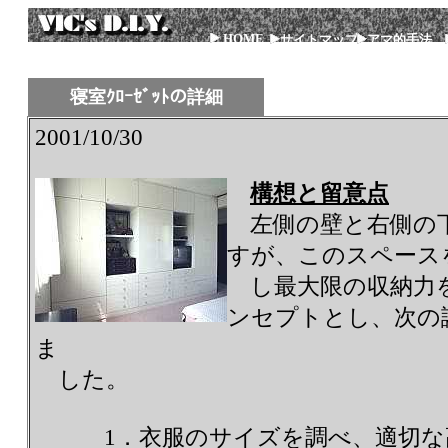
HOME
サイトマップ
アマ的手法
寝室ｸﾛｰｾﾞｯﾄの詳細
2001/10/30
構想と留意点
左側の壁と右側の下
すが、このスペース
し最大限の収納力
ンセプトとし、次の
ま
した。
1．衣服のサイズを調べ、適切な