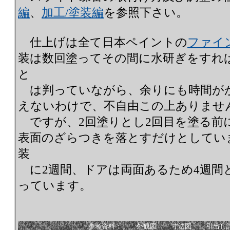
編
、
加工/塗装編
を参照下さい。
仕上げは全て日本ペイントの
ファイン
装は数回塗ってその間に水研ぎをすれ
と
は判っていながら、余りにも時間が
えないわけで、不自由この上ありませ
ですが、2回塗りとし2回目を塗る前に
表面のざらつきを落とすだけとしてい
装
に2週間、ドアは両面あるため4週間と
っています。
参考資料：
外観図
寸法図
引出し