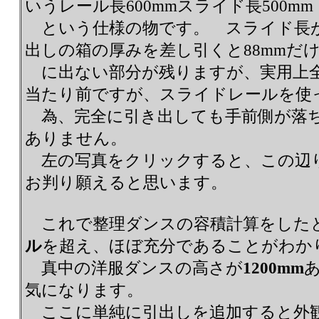
いうレール長600mmスライド長500mm
という仕様の物です。 スライド長が5
出しの箱の厚みを差し引くと88mmだ
に出ない部分が残りますが、実用上
当たり前ですが、スライドレールを使
為、完全に引き出しても手前側が落
ありません。
左の写真をクリックすると、この辺
お判り願えると思います。
これで整理ダンスの容積計算をした
ル
を超え、ほぼ充分であることがわか
真中の洋服ダンスの高さが
1200mm
気になります。
ここに単純に引出しを追加すると外