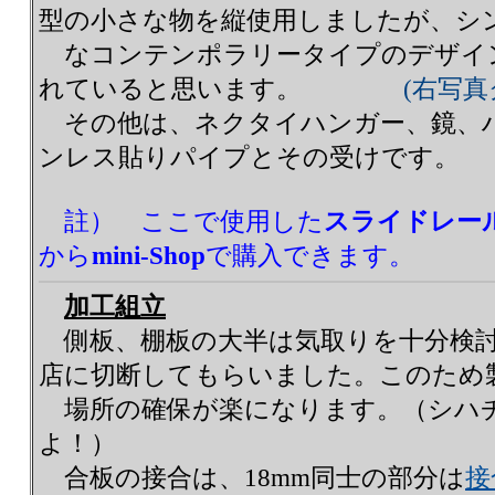
型の小さな物を縦使用しましたが、シ
なコンテンポラリータイプのデザイ
れていると思います。
(右写真
その他は、ネクタイハンガー、鏡、
ンレス貼りパイプとその受けです。
註） ここで使用した
スライドレー
から
mini-Shop
で購入できます。
加工組立
側板、棚板の大半は気取りを十分検討
店に切断してもらいました。このため
場所の確保が楽になります。（シハ
よ！）
合板の接合は、18mm同士の部分は
接