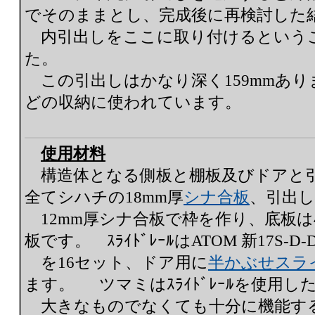
でそのままとし、完成後に再検討した
内引出しをここに取り付けるという
た
この引出しはかなり深く159mmあ
どの収納に使われています。
使用材料
構造体となる側板と棚板及びドアと
全てシハチの18mm厚
シナ合板
、引出
12mm厚シナ合板で枠を作り、底板は
板です。 ｽﾗｲﾄﾞﾚｰﾙはATOM 新17S-D-D
を16セット、ドア用に
半かぶせスラ
ます。 ツマミはｽﾗｲﾄﾞﾚｰﾙを使用し
大きなものでなくても十分に機能す