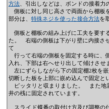
方法
、引出しなどは、ボンドの接着力
側板に対し同じ高さで両面から棚板
部分は、
特殊ネジを使った接合方法
を
側板と棚板の組み上げに工夫を要す
た。 右端の側板は下がり壁に内接さ
て
行って右端の側板を固定する時に、側
入れ、下部は右へせり出して傾けさせ
左にずらしながら下の固定棚2枚を嵌
切断した板を上部に嵌め込んで固定と
ピッタリと収まりました。 また地
井の桟に固定されています。
スライド蝶番の取付け方及び調整の