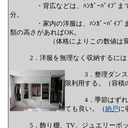
・背広などは、ﾊﾝｶﾞｰﾊﾟｲﾌﾟま
分。
・家内の洋服は、ﾊﾝｶﾞｰﾊﾟｲﾌﾟ
類の高さがあればOK。
（体格によりこの数値は変化
2．洋服を無理なく収納するには
3．整理ダンス
限利用する。（容積
4．季節はずれの
ても良い。（
納戸
に
5．飾り棚、TV、ジュエリーボッ