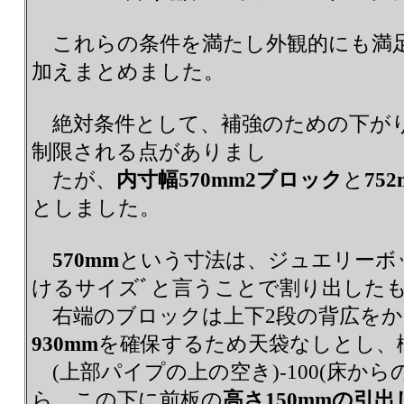
これらの条件を満たし外観的にも満
加えまとめました。
絶対条件として、補強のための下がり壁
制限される点がありまし
たが、
内寸幅570mm2ブロック
と
75
としました。
570mm
という寸法は、ジュエリーボッ
けるサイズﾞと言うことで割り出
右端のブロックは上下2段の背広をか
930mm
を確保するため天袋なしとし、概算240
(上部パイプの上の空き)-100(床から
ら、この下に前板の
高さ150mmの引出