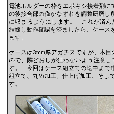
電池ホルダーの枠をエポキシ接着剤に
の後接合部の僅かなずれを調整研磨し所定の
に収まるようにします。 これが済んだ
結線し動作確認を済ましたら、ケース
ます。
ケースは3mm厚アガチスですが、木目
ので、隣どおしが狂わないよう注意し
す。 今回はケース組立ての途中まで
組立て、丸め加工、仕上げ加工、そし
す。