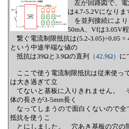
左が回路図で、電
は4.7-5.2Vにな
を並列接続により点
50mA、Vfは3.0
繋ぐ電流制限抵抗は(5.2-3.05)÷0.05
という中途半端な値の
抵抗は39Ωと3.9Ωの直列
（42.9Ω）
に
ここで使う電流制限抵抗は従来使って
は大き過ぎて立
てないと基板に入りきれません。 
体の長さが3-5mm長く
なってしまうので面白くないので全て2.0
抵抗を使うこ
とにしました。 穴あき基板の穴の間隔