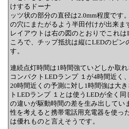
けするドーナ
ッツ状の部分の直径は2.0mm程度です
の穴にまたがるよう半田付けが出来ま
レイアウトは右の図のとおりでこれはL
ころで、チップ抵抗は縦にLEDのピン
す。
連続点灯時間は1時間強ていどしか取
コンパクトLEDランプ １が4時間近く、
20時間近くの予測に対し1時間強は大
トLEDランプ １とは使うLEDが全く
の違いが駆動時間の差を生み出してい
性を考えると携帯電話用充電器を使った
は優れものと言えそうです。