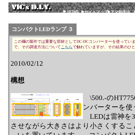
HOME
サイトマップ
アマ的手法
コンパクトLEDランプ ３
この欄の製作では重要な部材としてDC-DCコンバーターを使ってい
で、その調達方法について
こちら
で触れていますが、その結果のひ
2010/02/12
構想
\500.-のHT7
ンバーターを使
LEDは雷神を
させながら大きさはより小さくするこ