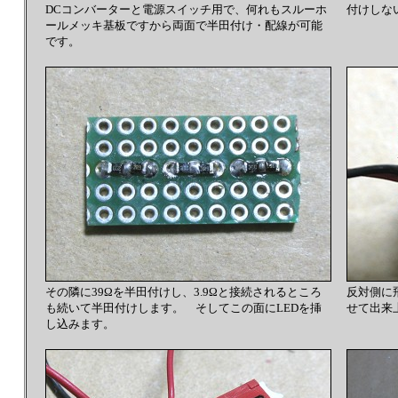
DCコンバーターと電源スイッチ用で、何れもスルーホ
付けしな
ールメッキ基板ですから両面で半田付け・配線が可能
です。
その隣に39Ωを半田付けし、3.9Ωと接続されるところ
反対側に
も続いて半田付けします。 そしてこの面にLEDを挿
せて出来
し込みます。