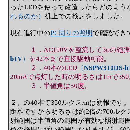
ったLEDを使って改造したらどのよう
れるのか）
机上での検討をしました。
現在進行中の
PC周りの照明
で確認でき
１．AC100Vを整流して3φの砲弾
b1V
）
を42本まで直接駆動可能。
２．40本のLED
（
NSPW310DS-b
20mAで点灯した時の明るさは1mで35
３．半値角は50度。
２、の40本で350ルクス/mは朗報です
距離ですから明るさは約2倍の700ル
射範囲は半値角の範囲が有効な照射範囲は幅
位の楕円に近い範囲になりますが、600 