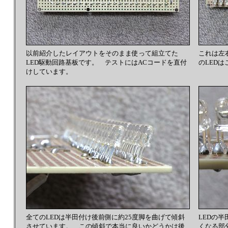
以前紹介したレイアウトをそのまま使って組立てた
これは左
LED駆動回路基板です。 テストにはACコードを直付
のLED
けしています。
全てのLEDは半田付け後前側に約25度脚を曲げて傾斜
LEDの
させています。 この傾斜で本当に良いかどうかは後
くなる部