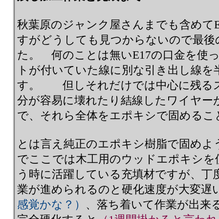
秋葉原のジャンク屋さんまでも含めてE
すがどうしても見つからないので最後
た。 何のことは無いE17の口金を使
トが付いていた線に別な引き出し線を
す。 但しそれだけでは中心に残る
分が容易に壊れたり結線したワイヤー
で、それら全体をエポキシで固めるこ
とは言え純正のエポキシ樹脂で固めよ
でここでは木工用のウッドエポキシを
う時に活躍している充填材ですが、丁
業が進められるのと硬化速度が大変遅
感覚かな？）
、落ち着いて作業が出来