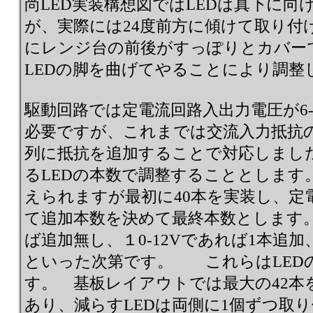
尚LED実装構想図ではLEDは真下に
が、実際には24度前方に傾けて取り付
にレンジ台の前後がすっぽりとカバー
LEDの脚を曲げてやることにより調整
駆動回路では定電流回路入出力電圧が6
必要ですが、これまでは交流入力抵抗の
列に抵抗を追加することで対応しまし
るLEDの本数で調整することとします。
えられますが最初に40本を実装し、定
て追加本数を決めて最終本数とします。
ば追加無し、１0-12Vであれば1本追加、
といった次第です。 これらはLEDの
す。 基板レイアウトでは最大の42本
あり、減らすLEDは両側に1個ずつ取