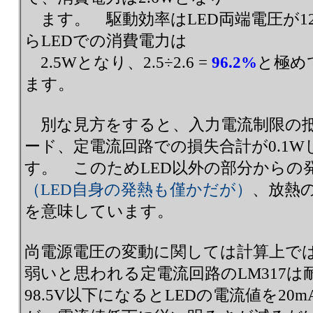
ます。 駆動効率はLED両端電圧が125
らLEDでの消費電力は
2.5Wとなり、2.5÷2.6 =
96.2%
と極め
ます。
別な見方をすると、入力電流制限の
ード、定電流回路での損失合計が0.1
す。 このためLED以外の部分からの
（LED自身の発熱も僅かだが）
、放熱
を意味しています。
尚電源電圧の変動に関しては計算上では
弱いと思われる定電流回路のLM317
98.5V以下になるとLEDの電流値を2