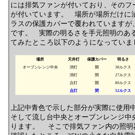
には排気ファンが付いており、そのフ
が付いています。 場所が場所だけに
ラスの保護カバーで覆われていますが
です。 実際の明るさを手元照明のあ
てみたところ以下のようになっていま
場所
天井灯
保護カバー
明るさ
オーブンレンジ中央
消灯
開
38ルクス
消灯
閉
27ルクス
点灯
開
80ルクス
点灯
閉
52ルクス
上記中青色で示した部分が実際に使用
そして流し台中央とオーブンレンジ中央
ります。 そこで排気ファン内の照明