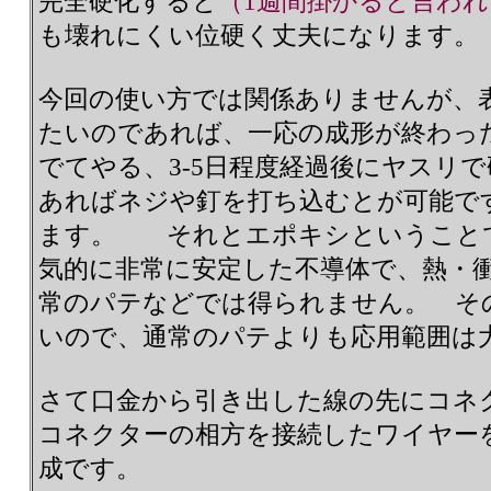
完全硬化すると
（1週間掛かると言わ
も壊れにくい位硬く丈夫になります。
今回の使い方では関係ありませんが、
たいのであれば、一応の成形が終わっ
でてやる、3-5日程度経過後にヤスリ
あればネジや釘を打ち込むとが可能で
ます。 それとエポキシということ
気的に非常に安定した不導体で、熱・
常のパテなどでは得られません。 そ
いので、通常のパテよりも応用範囲は
さて口金から引き出した線の先にコネ
コネクターの相方を接続したワイヤーを
成です。