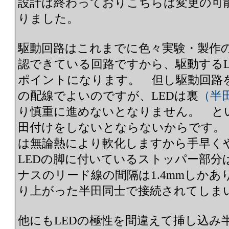
設計は終わっておりこちらは変更の可
りました。
駆動回路はこれまでに色々実験・製作
認できている回路ですから、駆動するL
ポイントになります。 但し駆動回路
の配線でよいのですが、LEDは裏
（半
り慎重に進めないとなりません。 とい
田付けをしないとならないからです。 
は無論熱により軟化しますから手早く
LEDの脚に付いているストッパー部分
ナスのリード線の間隔は1.4mmしか
り上がった半田同士で接続されてしま
他にもLEDの極性を間違えて挿し込み