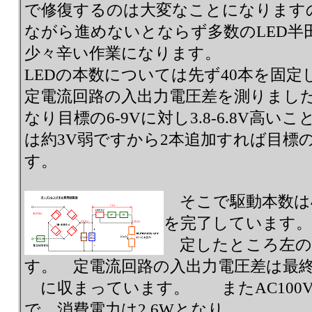
で修復するのは大変なことになりますの
ながら進めないとならず多数のLED半
少々辛い作業になります。
LEDの本数については先ず40本を固
定電流回路の入出力電圧差を測りました。
なり目標の6-9Vに対し3.8-6.8V高い
は約3V弱ですから2本追加すれば目標
す。
そこで駆動本数は4
を完了しています。
定したところ左の
す。 定電流回路の入出力電圧差は最終的
に収まっています。 またAC100V
で、消費電力は2.6Wとなり