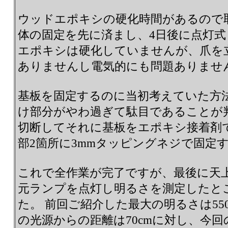
ウッドエポキシの硬化時間があるので
体の固定を先に済まし、4日後に点灯式
エポキシは硬化していませんが、爪を
ありませんし電気的にも問題ありませ
基板を固定するのに当初考えていた方
け部分がやわ過ぎて駄目であることが
切断してそれに基板をエポキシ接着剤
部2箇所に3mmタッピングネジで固定
これで全作業が完了ですが、最後に天上
元ランプを点灯し明るさを測定したとこ
た。 前回ご紹介した最大の明るさは5
の光源からの距離は70cmに対し、今