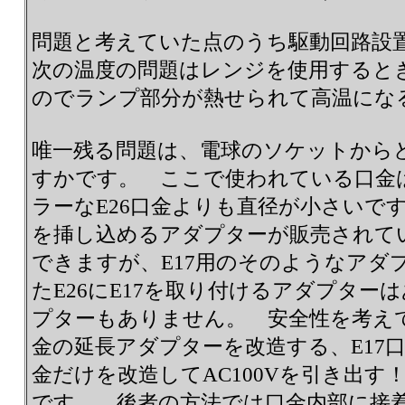
問題と考えていた点のうち駆動回路設
次の温度の問題はレンジを使用すると
のでランプ部分が熱せられて高温にな
唯一残る問題は、電球のソケットからど
すかです。 ここで使われている口金は
ラーなE26口金よりも直径が小さいです
を挿し込めるアダプターが販売されて
できますが、E17用のそのようなアダ
たE26にE17を取り付けるアダプター
プターもありません。 安全性を考えて
金の延長アダプターを改造する、E17
金だけを改造してAC100Vを引き出す
です。 後者の方法では口金内部に接