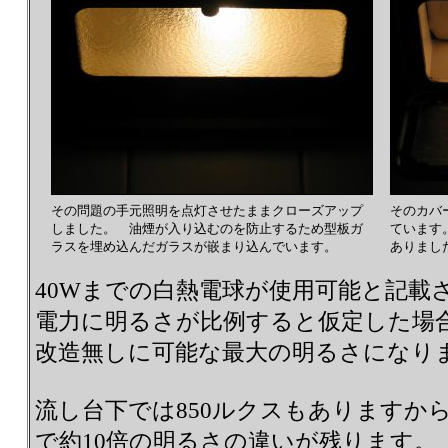
その問題の手元照明を点灯させたままクローズアップ
そのカバ
しました。 油煙が入り込むのを防止するため型板ガ
ています
ラスを埋め込んだガラスが嵌まり込んでいます。
ありまし
40Wまでの白熱電球が使用可能と記載
電力に明るさが比例すると仮定した場合、52 
改造無しに可能な最大の明るさになり
流し台下では850ルクスもありますか
で約10倍の明るさの違いが残ります。