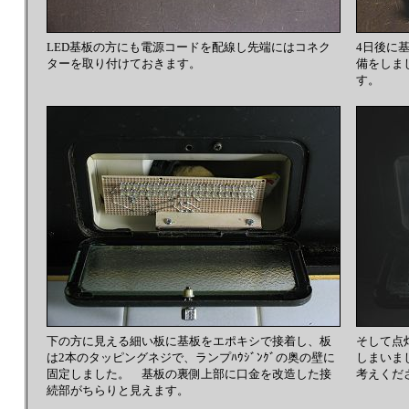
LED基板の方にも電源コードを配線し先端にはコネク
4日後に
ターを取り付けておきます。
備をしま
す。
下の方に見える細い板に基板をエポキシで接着し、板
そして点
は2本のタッピングネジで、ランプﾊｳｼﾞﾝｸﾞの奥の壁に
しまいま
固定しました。 基板の裏側上部に口金を改造した接
考えくだ
続部がちらりと見えます。