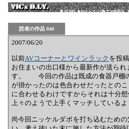
HOME
サイトマップ
アマ的手法
読者の作品 040
2007/06/20
以前
AVコーナーとワインラック
を投
お住まいの出口様から最新作が送られ
す。 今回の作品は既成の食器戸棚
が掛かったのは色合わせだったとのこ
に合わせるわけですからそれは十分想
上々のようで上手くマッチしているよ
尚今回ニッケルダボを打ち込むための
い、考え抜いた末に施した方法が期待