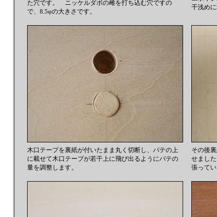
た穴です。 ニッケルダボの雌を打ち込む穴ですの
干浅めに
で、8.5φの大きさです。
木口テープを裏紙が付いたまま丸く切断し、パテの上
その後裏
に載せて木口テープが若干上に飛び出るようにパテの
せました
量を調整します。
張ってい