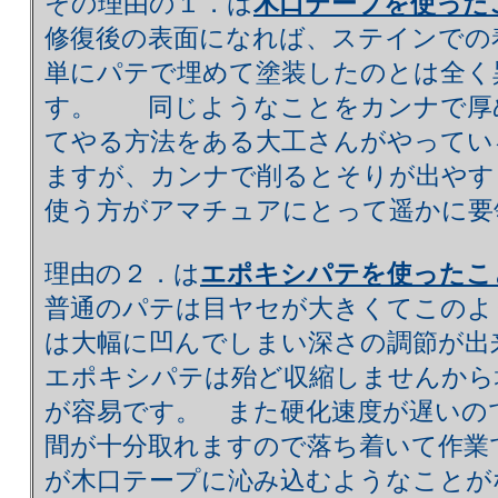
その理由の１．は
木口テープを使った
修復後の表面になれば、ステインでの
単にパテで埋めて塗装したのとは全く
す。 同じようなことをカンナで厚
てやる方法をある大工さんがやってい
ますが、カンナで削るとそりが出やす
使う方がアマチュアにとって遥かに要
理由の２．は
エポキシパテを使ったこ
普通のパテは目ヤセが大きくてこのよ
は大幅に凹んでしまい深さの調節が
エポキシパテは殆ど収縮しませんから
が容易です。 また硬化速度が遅いの
間が十分取れますので落ち着いて作業
が木口テープに沁み込むようなことが