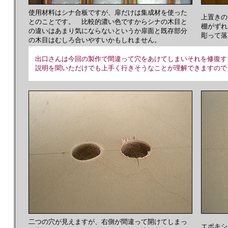
使用材料はシナ合板ですが、扉だけは集成材を使った
上置きの
とのことです。 比較的濃い色ですからシナの木目と
棚がずれ
の違いはあまり気にならないというか扉面と既存部分
彫って落
の木目はむしろ合いやすいかもしれません。
出口さんは今回の製作で間違って穴をあけてしまいそれを修復す
説明を聞いただけでも上手く行きそうなことが理解できますので
二つの穴が見えますが、右側が間違って開けてしまっ
エポキシ