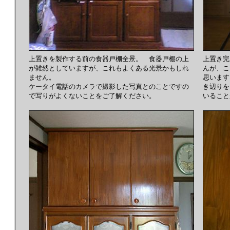
上置きを製作する前の食器戸棚全景。 食器戸棚の上
上置き完
が雑然としていますが、これもよくある光景かもしれ
んが、こ
ません。
思います
ケータイ電話のカメラで撮影した写真とのことですの
き辺りを
で写りがよくないことをご了解ください。
いること