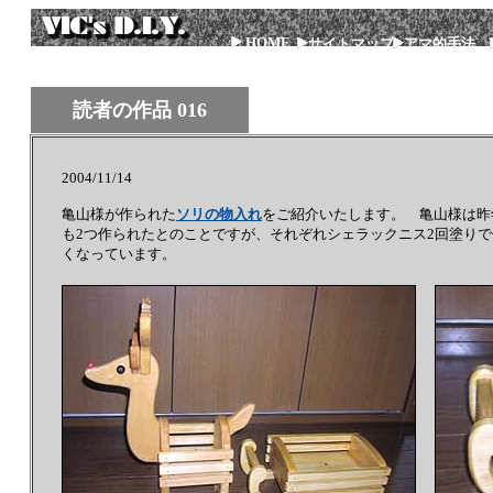
HOME
サイトマップ
アマ的手法
読者の作品 016
2004/11/14
亀山様が作られた
ソリの物入れ
をご紹介いたします。 亀山様は昨
も2つ作られたとのことですが、それぞれシェラックニス2回塗り
くなっています。