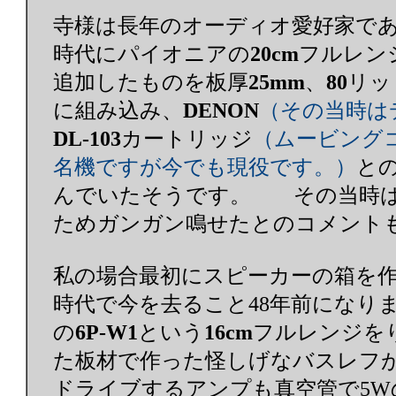
寺様は長年のオーディオ愛好家であ
時代にパイオニアの
20cm
フルレン
追加したものを板厚
25mm
、
80
リッ
に組み込み、
DENON
（その当時は
DL-103
カートリッジ
（ムービング
名機ですが今でも現役です。）
と
んでいたそうです。 その当時は
ためガンガン鳴せたとのコメント
私の場合最初にスピーカーの箱を作
時代で今を去ること48年前になり
の
6P-W1
という
16cm
フルレンジを
た板材で作った怪しげなバスレフ
ドライブするアンプも真空管で5W