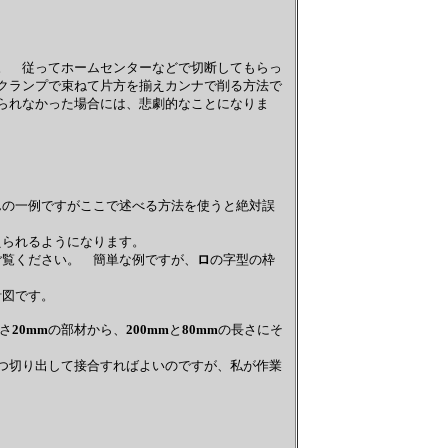
。 従ってホームセンターなどで切断してもらっ
クランプで束ねて片方を揃えカンナで削る方法で
られなかった場合には、悲劇的なことになりま
の一例ですがここで述べる方法を使うと絶対誤
られるようになります。
覧ください。 簡単な例ですが、
ロ
の字型の枠
図です。
さ
20mm
の部材から、
200mm
と
80mm
の長さにそ
つ切り出して接合すればよいのですが、私が作業