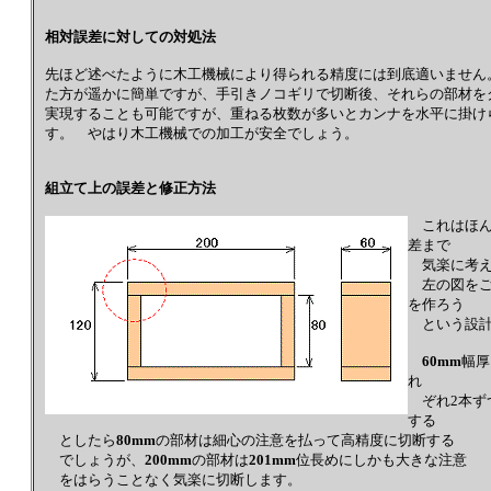
相対誤差に対しての対処法
先ほど述べたように木工機械により得られる精度には到底適いません
た方が遥かに簡単ですが、手引きノコギリで切断後、それらの部材を
実現することも可能ですが、重ねる枚数が多いとカンナを水平に掛け
す。 やはり木工機械での加工が安全でしょう。
組立て上の誤差と修正方法
これはほん
差まで
気楽に考え
左の図をご
を作ろう
という設計
60mm
幅厚
れ
ぞれ2本ず
する
としたら
80mm
の部材は細心の注意を払って高精度に切断する
でしょうが、
200mm
の部材は
201mm
位長めにしかも大きな注意
をはらうことなく気楽に切断します。