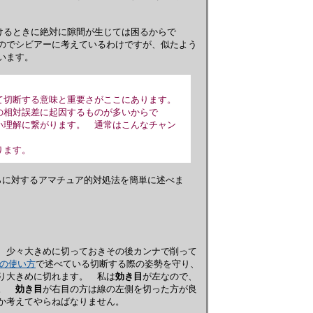
けるときに絶対に隙間が生じては困るからで
のでシビアーに考えているわけですが、似たよう
います。
て切断する意味と重要さがここにあります。
の相対誤差に起因するものが多いからで
い理解に繋がります。 通常はこんなチャン
ります。
らに対するアマチュア的対処法を簡単に述べま
、少々大きめに切っておきその後カンナで削って
の使い方
で述べている切断する際の姿勢を守り、
り大きめに切れます。 私は
効き目
が左なので、
す。
効き目
が右目の方は線の左側を切った方が良
か考えてやらねばなりません。