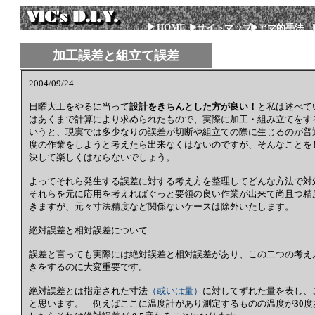
HOME
サイトマップ
アマ的手法
加工誤差と組立て誤差
2004/09/24
日曜大工をやるに当って
設計をきちんとした方が良い！
と私は述べて
はあくまで計算により求められたもので、実際に加工・組み立てをす
いうと、現実では多少なりの誤差が切断や組立ての際に生じるのが普
度の作業をしようと考えたら出来なくはないのですが、そんなことを
決して楽しくはならないでしょう。
よってそれら発生する誤差に対する考え方を整理してどんな方法で
それらを元に応用を考えればぐっと要領の良い作業が出来て尚且つ
きますが、元々寸法精度など関係ないケースは除外いたします。
絶対誤差と相対誤差について
誤差と言っても実際には絶対誤差と相対誤差があり、この二つの考え
きをするのに大変重要です。
絶対誤差とは指定された寸法
（或いは量）
に対してずれた量を表し、
と思います。 例えばここに温度計があり測定するものの温度が
30
度