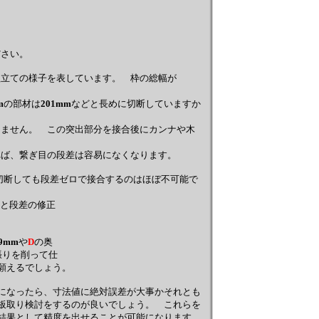
さい。
立ての様子を表しています。 枠の総幅が
m
の部材は
201mm
などと長めに切断していますか
ません。 この突出部分を接合後にカンナや木
ば、繋ぎ目の段差は容易になくなります。
切断しても段差ゼロで接合するのはほぼ不可能で
と段差の修正
39mm
や
D
の奥
張りを削って仕
願えるでしょう。
になったら、寸法値に絶対誤差が大事かそれとも
板取り検討をするのが良いでしょう。 これらを
結果として精度を出せることが可能になります。