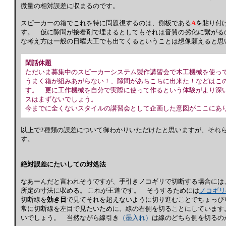
微量の相対誤差に収まるのです。
スピーカーの箱でこれを特に問題視するのは、側板である
A
を貼り付
す。 仮に隙間が接着剤で埋まるとしてもそれは音質の劣化に繋がる
な考え方は一般の日曜大工でも出てくるということは想像願えると思
閑話休題
ただいま募集中のスピーカーシステム製作講習会で木工機械を使っ
うまく箱が組みあがらない！、隙間があちこちに出来た！などはこ
す。 更に工作機械を自分で実際に使って作るという体験がより深
スはまずないでしょう。
今までに全くないスタイルの講習会として企画した意図がここにあ
以上で2種類の誤差について御わかりいただけたと思いますが、それ
す。
絶対誤差にたいしての対処法
なあーんだと言われそうですが、手引きノコギリで切断する場合には
所定の寸法に収める。 これが王道です。 そうするためには
ノコギリ
切断線を
効き目
で見てそれを超えないように切り進むことでちょっぴ
常に切断線を左目で見たいために、線の右側を切ることにしていま
いでしょう。 当然ながら線引き
（墨入れ）
は線のどちら側を切るの