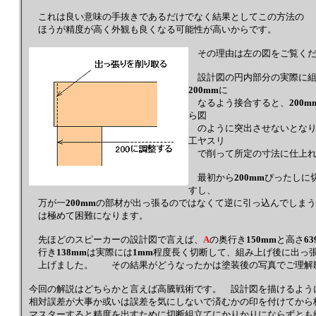
これは良い意味の手抜きであるだけでなく結果としてこの方法の
ほうが精度が高く外観も良くなる可能性が高いからです。
その理由は左の図をご覧くだ
設計図の円内部分の実際に組
200mm
に
なるよう接合すると、
200m
ら図
のように突出させないとなり
工ヤスリ
で削って所定の寸法に仕上れ
最初から
200mm
ぴったしに
すし、
万が一
200mm
の部材が出っ張るのではなくて逆に引っ込んでしまう
は極めて困難になります。
先ほどのスピーカーの設計図で言えば、
A
の奥行き
150mm
と高さ
6
行き
138mm
は実際には
1mm
程度長く切断して、組み上げ後に出っ
上げました。 その結果がどうなったかは塗装後の写真でご理解
今回の解説はどちらかと言えば高騰戦術です。 設計図を描けるよう
相対誤差が大事か或いは誤差を気にしないで済むかの印を付けてから
マスターすると精度を出すために切断組立てにかりかりにならずとも