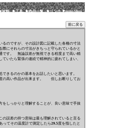
mini-Shop
材料
工具
作品一覧
リンク
いるのですが、その設計図に記載した各種の寸法
る際にそれらの寸法がきちっと守られているかと
通です。 無論誤差が無視できる程度まで高い精
していたら緊張の連続で精神的に疲れてしまい、
対処できるのかの基本をお話したいと思います。
精度の高い作品が出来ます。 但しお断りしてお
方をしっかりと理解することが、良い意味で手抜
この誤差の持つ意味は最も理解されていると言る
あってその温度計で測定したら
29.5
度を指したと