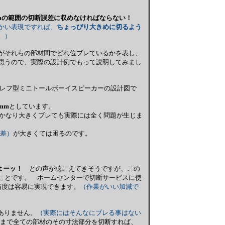
m
の範囲の切断誤差に収めなければならない！
かい表現ですれば、
ちょっぴり大きめに切るよう
。）
がそれらの部材間でどれ位ブレているかを表し、
思うので、実際の設計例でもって説明してみまし
レフ型ミニトールボーイスピーカーの設計図で
6mm
としています。
かなり大きくブレても実際には全く問題が生じま
差）
が大きくては困るのです。
よーッ！
との声が聴こえてきそうですが、この
ことです。 ホームセンターで切断サービスに使
精度は容易に実現できます。
（作業がいい加減で
ありません。
（実際にはそんなにブレる事はない
まで全ての部材のその寸法部分を切断すれば、