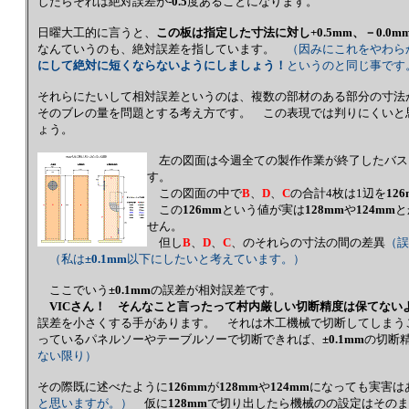
したらそれは絶対誤差が
-0.5
度あることになります。
日曜大工的に言うと、
この板は指定した寸法に対し
+0.5mm
、
－0.0m
なんていうのも、絶対誤差を指しています。
（因みにこれをやわら
にして絶対に短くならないようにしましょう！
というのと同じ事です
それらにたいして相対誤差というのは、複数の部材のある部分の寸法
そのブレの量を問題とする考え方です。 この表現では判りにくいと
ょう。
左の図面は今週全ての製作作業が終了したバス
す。
この図面の中で
B
、
D
、
C
の合計4枚は1辺を
12
この
126mm
という値が実は
128mm
や
124mm
と
せん。
但し
B
、
D
、
C
、のそれらの寸法の間の差異
（誤
（私は
±0.1mm
以下にしたいと考えています。）
ここでいう
±0.1mm
の誤差が相対誤差です。
VICさん！ そんなこと言ったって村内厳しい切断精度は保てない
誤差を小さくする手があります。 それは木工機械で切断してしまう
っているパネルソーやテーブルソーで切断できれば、
±0.1mm
の切断
ない限り）
その際既に述べたように
126mm
が
128mm
や
124mm
になっても実害は
と思いますが。）
仮に
128mm
で切り出したら機械のの設定はそのま