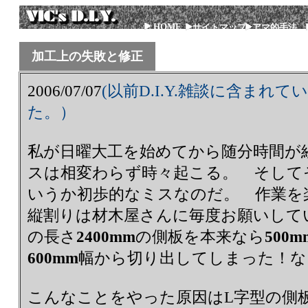
HOME
サイトマップ
アマ的手法
加工上の失敗と修正
2006/07/07
(以前D.I.Y.雑談に含まれ
た。）
私が日曜大工を始めてから随分時間が
スは相変わらず時々起こる。 そして
いうか初歩的なミスなのだ。 作業を
縦割りは材木屋さんに毎度お願いして
の長さ
2400mm
の側板を本来なら
500m
600mm
幅から切り出してしまった！な
こんなことをやった原因はL字型の側