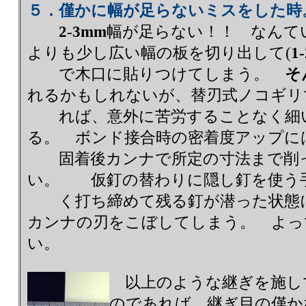
５．僅かに幅が足らないミスをした時
2-3mm
幅が足らない！！ なんて
よりも少し広い幅の板を切り出して(
1
で木口に貼りつけてしまう。
そ
れるかもしれないが、替刃式ノコギリ
れば、意外に苦労することなく細い
る。 ボンド接合時の密着度アップに
固着後カンナで所定の寸法まで削っ
い。 仮釘の替わりに隠し釘を使う
く打ち締めて残る釘が潜った状態に
カンナの刃をこぼしてしまう。 よっ
い。
以上のような継ぎを施し
のであれば、継ぎ目の僅か