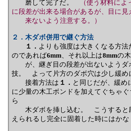
磨して完了だ。
（使う材料によ
に段差が出来る場合があるが、目に見
来ないよう注意する。）
２．木ダボ併用で継ぐ方法
１．
よりも強度は大きくなる方
のであれば
6mm
、それ以上は
8mm
の
が、継ぎ目の段差が出ないようダボ
技。 よって片方のダボ穴は少し緩め
接着方法は
１．
と同じだが、緩め
に少量の木工ボンドを加えてぐちゃぐ
ら
木ダボを挿し込む。 こうすると段
えられるし完全に固着した時にはかな