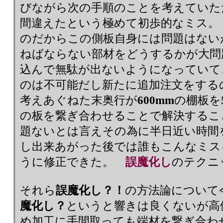
びながら次の手順のことを考えていた
間違えたという極めて初歩的なミス。
のだからこの側板自身には問題はない
ねばならない部材をどうするかが大問
込んで無駄が出ないようになっていて
のは不可能だし新たに追加注文をす
考えあぐねた末奥行が
600mm
の棚板を
の板を繋ぎ合わせることで解決するこ
題ないとは言えその為に半日近い時間
し出来あがった後では誰もこんなミス
うに修正できた。
誤魔化し
のテク
それら
誤魔化し？！
の方法論につい
魔化し？
というと響きは良くないが高
め加工に手間取っても端材を繋ぎ合わ