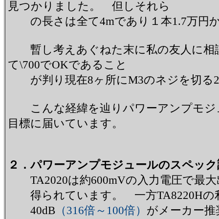
見つかりました。 但しそれら
の長さは全て4mであり１本1.7万円
暫し考えあぐねた末に私の友人に相談し
て\700でOKであること
が判り現在8ヶ所にM3のネジを切る2
こんな経緯を辿りパワーアンプモジュールは
目標に届いています。
２．パワーアンプモジュールのスペック
TA2020は約600mVの入力電圧で最
得られています。 一方TA8220Hの利
40dB
（316倍～100倍）
がメーカー推