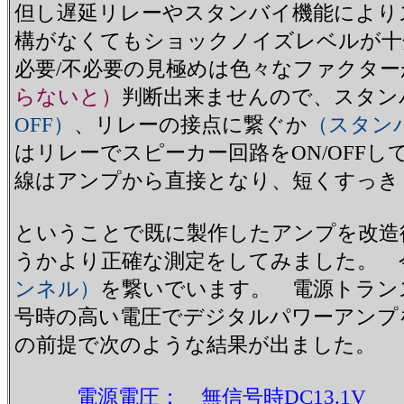
但し遅延リレーやスタンバイ機能により
構がなくてもショックノイズレベルが十
必要/不必要の見極めは色々なファクタ
らないと）
判断出来ませんので、スタン
OFF）
、リレーの接点に繋ぐか
（スタン
はリレーでスピーカー回路をON/OFF
線はアンプから直接となり、短くすっき
ということで既に製作したアンプを改造
うかより正確な測定をしてみました。 
ンネル）
を繋いでいます。 電源トランス
号時の高い電圧でデジタルパワーアンプ
の前提で次のような結果が出ました。
電源電圧： 無信号時DC13.1V 最