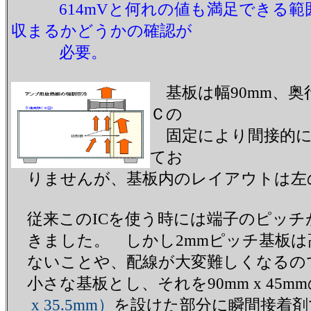
614mVと何れの値も満足できる範囲
収まるかどうかの確認が
必要。
基板は幅90mm、奥
Ｃの
固定により間接的に
てお
りませんが、基板内のレイアウトは左
従来このICを使う時には端子のピッチが
きました。 しかし2mmピッチ基板は高
ないことや、配線が大変難しくなるので今回は
小さな基板とし、それを90mm x 45m
x 35.5mm）
を設けた部分に瞬間接着剤