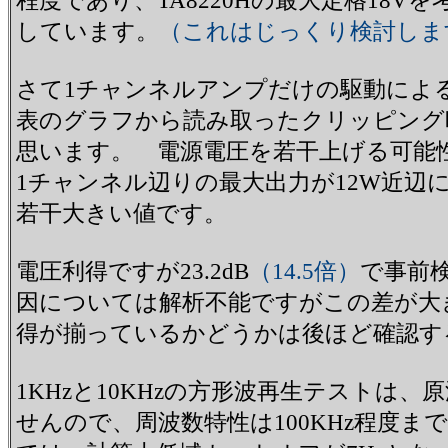
程度であり、TA8220Hの最大定格18V
しています。
（これはじっくり検討しま
さて1チャンネルアンプだけの駆動による最
表のグラフから読み取ったクリッピング時の
思います。 電源電圧を若干上げる可能
1チャンネル辺りの最大出力が12W近辺に
若干大きい値です。
電圧利得ですが23.2dB
（14.5倍）
で事前
因については解析不能ですがこの差が大
得が揃っているかどうかは後ほど確認す
1KHzと10KHzの方形波再生テスト
せんので、周波数特性は100KHz程度ま