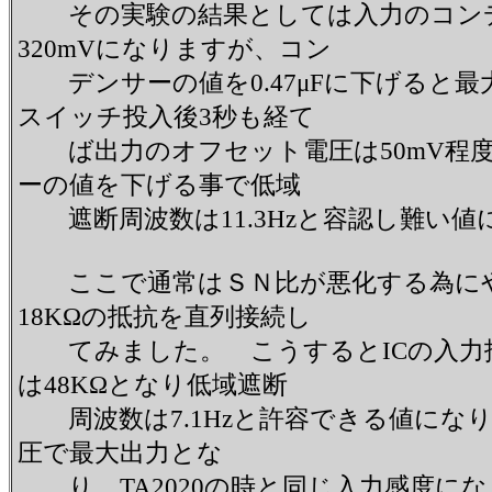
その実験の結果としては入力のコンデン
320mVになりますが、コン
デンサーの値を0.47μFに下げると最
スイッチ投入後3秒も経て
ば出力のオフセット電圧は50mV程度
ーの値を下げる事で低域
遮断周波数は11.3Hzと容認し難い値
ここで通常はＳＮ比が悪化する為にや
18KΩの抵抗を直列接続し
てみました。 こうするとICの入力抵抗
は48KΩとなり低域遮断
周波数は7.1Hzと許容できる値になりま
圧で最大出力とな
り、TA2020の時と同じ入力感度に