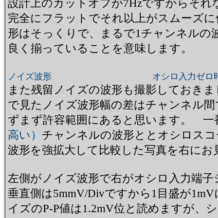
設計上のカットオフが7Hzですからそれ
完全にフラットでそれ以上がスムーズに
形はそっくりで、まるで1チャンネルの
良く揃っていることを意味します。
ノイズ波形
オシロ入力ゼロ
また残留ノイズの波形も撮影しておきま
で見たノイズ波形幅の差はチャンネル間で
ずまず許容範囲にあると思います。 一
高い）
チャンネルの波形ととオシロスコ
波形を強拡大して比較した写真を右にお
左側がノイズ波形で右がオシロ入力端子
垂直側は5mmV/Divですから1目盛が1
イズのP-P値は1.2mV位と読めますが