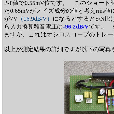
P-P値で0.55mV位です。 このショ
た0.65mVがノイズ成分の値と考えrms
が7V
（16.9dB/V）
になるとするとS/N比
ら入力換算雑音電圧は
-96.2dB/V
です。 
ますが、これはオシロスコープのトレー
以上が測定結果の詳細ですが以下の写真