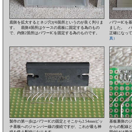
底側を拡大するとネジ穴が6箇所というのが良く判りま
パワーICを
す。 底側4箇所はケースの底板に固定する為のもの
ました。 パ
で、内側2箇所はパワーICを固定する為のものです。
正確になっ
真）
製作の第一歩はパワーICの固定とそこから2.54mmピッ
基板裏側の
チ基板へのジャンパー線の接続ですが、これが最も神
からの配線
経を使う配線になります。
田付けは後