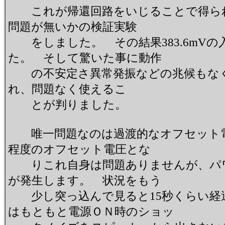
これが帰還回路をいじることで得られ
問題が無いかの検証実験
をしました。 その結果383.6mVの
た。 そして驚いた事に動作
の不安定さ異常発振などの兆候もなく
れ、問題なく使えるこ
とが判りました。
唯一問題なのは過渡的なオフセット電圧
程度のオフセット電圧とな
りこれ自身は問題ありませんが、パワー
が発生します。 状況をもう
少し突っ込んで見ると15秒くらい経過
はもともと電源ＯＮ時のショッ