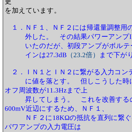
更
を加えています。
１．ＮＦ１、ＮＦ２には帰還量調整用
外した。 その結果パワーアンプICの
いたのだが、初段アンプがボルテー
インは27.3dB
（23.2倍）
まで下がり
２．ＩＮ１とＩＮ２に繋がる入力コンデン
に値を落とす。 但しこうした時には
オフ周波数が11.3Hzまで上
昇してしまう。 これを改善するのと
600mV近辺にするため、ＮＦ１、
ＮＦ２に18KΩの抵抗を直列に繋ぐ事
パワアンプの入力電圧は