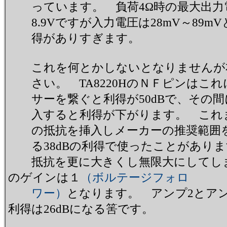
っています。 負荷4Ω時の最大出力
8.9Vですが入力電圧は28mV～89m
得がありすぎます。
これを何とかしないとなりませんが
さい。 TA8220HのＮＦピンはこれ
サーを繋ぐと利得が50dBで、その間
入すると利得が下がります。 これまで
の抵抗を挿入しメーカーの推奨範囲
る38dBの利得で使ったことがありま
抵抗を更に大きくし無限大にしてし
のゲインは１
（ボルテージフォロ
ワー）
となります。 アンプ2とアン
利得は26dBになる筈です。