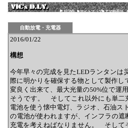
HOME
サイトマップ
アマ的手法
自動放電・充電器
2016/01/22
構想
今年早々の完成を見たLEDランタンは
際に明かりを確保する物として製作し
変良く出来て、最大光量の50%位で運
そうです。 そしてこれ以外にも単二
電池を使う懐中電灯、ラジオ、石油ス
の電池が使われますが、インフラの遮
充電を考えねばなりません。 そして