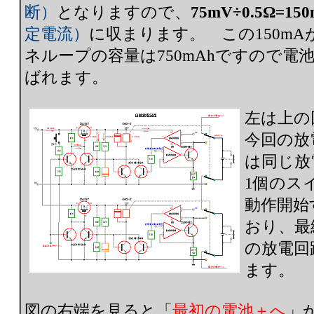
断）
となりますので、
75mV÷0.5Ω=15
定電流）
に収まります。 この150mA
ネループの容量は750mAhですので電池
ばれます。
左は上の
今回の放
は同じ放
1個のス
動作開始
おり、最
の放電回
ます。
図の右端を見ると「
最初の電池＋へ
」