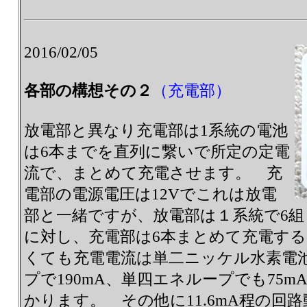
2016/02/05
各部の構想その２
（充電部）
放電部と異なり充電部は1系統の電池
は6本までを直列に繋いで所定の定電
流で、まとめて充電させます。 充
電部の電源電圧は12Vでこれは放電
部と一緒ですが、放電部は１系統で6組
に対し、充電部は6本まとめて充電す
くても充電電流は単二ニッケル水素電池
プで190mA、単四エネループでも75
かります。 その他に11.6mA程の回