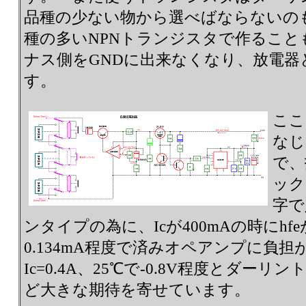
品種の少ない物から選べばならないの
種の多いNPNトランジスタで作ること
ナス側をGNDに出来なくなり、放電器
す。
ここ
なじ
で、
ック
字で
ンタイプの為に、Icが400mAの時にhfe
0.134mA程度で済みオペアンプに負担が
Ic=0.4A、25℃で-0.8V程度とダ
ど大きな期待を寄せています。