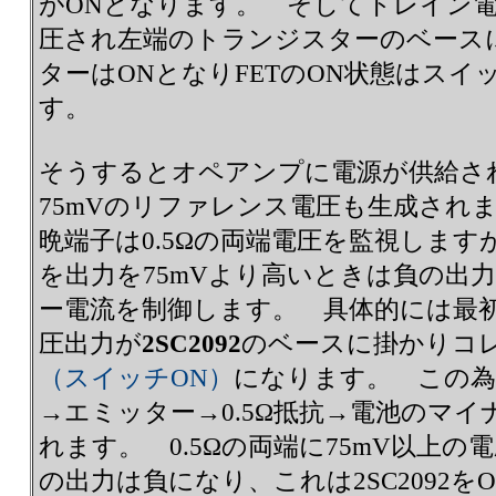
がONとなります。 そしてドレイン
圧され左端のトランジスターのベース
ターはONとなりFETのON状態はス
す。
そうするとオペアンプに電源が供給さ
75mVのリファレンス電圧も生成され
晩端子は0.5Ωの両端電圧を監視します
を出力を75mVより高いときは負の出
ー電流を制御します。 具体的には最初
圧出力が
2SC2092
のベースに掛かりコ
（スイッチON）
になります。 この為
→エミッター→0.5Ω抵抗→電池のマイ
れます。 0.5Ωの両端に75mV以上
の出力は負になり、これは2SC2092をO