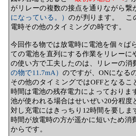
がリレーの複数の接点を通りながら繋
になっている。）
のが判ります。 こ
電時その他のタイミングの時です。
今回作る物では放電時に電池を個々ば
ての電池を直列にする作業をリレーに
の使い方で工夫したのは、リレーの消
の物で11.7mA）
のですが、ONになる
その他のタイミングではOFFとなるこ
時間は電池の残存電力によっておりま
池が使われる場合はせいぜい20分程度
対し充電にはきっちり12時間を要しま
時間が放電時の方が遥かに短いため消
からです。