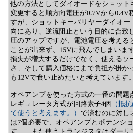
他の方法としてダイオードをショット
変更すると順方向電圧が0.7Vから0.
すが、ショットキーバリヤーダイオー
向にあり、逆流阻止という目的に合致
圧のアップですが、電池電圧を考えると
ことが出来ず、15Vに飛んでしまいま
損失が増大するだけでなく、使えるソ
さ、そして購入価格にまで負担が掛か
も12Vで食い止めたいと考えています
オペアンプを使った方式の一番の問
レギュレータ方式が回路素子4個
（抵抗
て使うと考えます。）
で済むのに対し
は7個必要で、オペアンプとポテンシ
す。 また使うトランジスタはダーリン