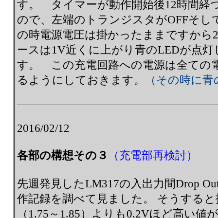
す。 タイマーが動作開始後12時間経
ので、左端のトランジスタがOFFそし
の時電源電圧は掛かったままですから
ースは1V近くに上がり青のLEDが点
す。 この充電回路への電源は全ての
るようにしておきます。
（その時に青
2016/02/12
各部の構想その３
（充電部再検討）
先週発見したLM317の入出力間Drop 
作記録を調べて見ました。 そうすると
（1.75～1.85）よりも0.2Vほど高