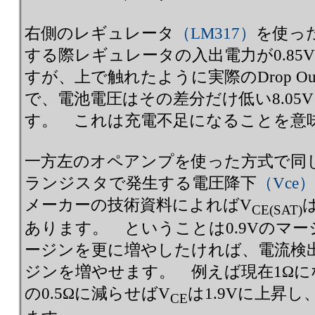
右側のレギュレータ
（LM317）
を使っ
する際レギュレータの入出電力が0.8
すが、上で触れたように実際のDrop O
で、電池電圧はその差分だけ低い8.05V
す。 これは充電不足になることを意
一方左のオペアンプを使った方式で同
ランジスタで発生する電圧降下
（Vce）
メーカーの技術資料によればV
は
CE(SAT)
あります。 ということは0.9Vのマ
ージンを更に増やしたければ、電流検
ジンを増やせます。 例えば現在1Ω
の0.5Ωに減らせばV
は1.9Vに上昇し
CE