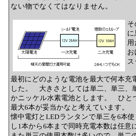
ない物でなくてはなりません。
そ
に
用
お
ス
最初にどのような電池を最大で何本充
した。 大きさとしては単二、単三、
かニッケル水素電池とします。 ひと
最大6本が妥当かなと考えています。 
懐中電灯とLEDランタンで単三を6本
し1本から6本まで同時充電本数は任
また単三の使用本数は多いので、単二