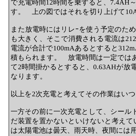
で充電時間12時間を乗ずると、7.4AH～
す。 上の図ではそれを切り上げて10
また放電時にはリレｰを使う予定のた
も大きく、そこで消費される電流は21
電流が合計で100mAあるとすると31
積もられます。 放電時間は一定では
て2時間掛かるとすると、0.63AHが
なります。
以上を2次充電と考えてその作業はい
一方その前に一次充電として、シール
だ装置を置かないといけないと考えて
は太陽電池は曇天、雨天時、夜間には用