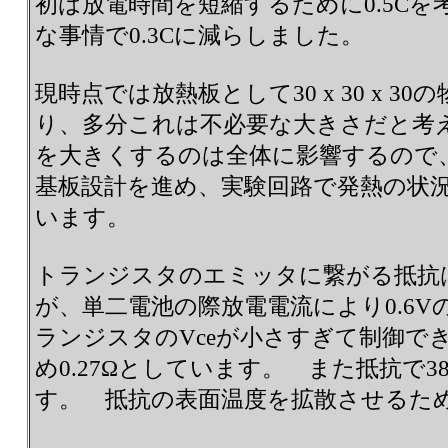
初は放電時間を短縮するために0.5C
な事情で0.3Cに減らしました。
現時点では放熱板として30 x 30 x 
り、多分これは不必要な大きさだと考
を大きくするのは全体に影響するので
基板設計を進め、実験回路で発熱の状
います。
トランジスタのエミッタに繋がる抵抗は
が、単二電池の際放電電流により0.6
ランジスタのVceが小さすぎて制御で
め0.27Ωとしています。 また抵抗で3
す。 抵抗の表面温度を拡散させるた