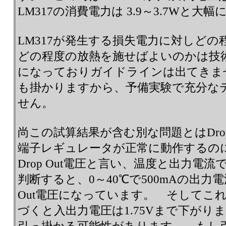
LM317の消費電力は 3.9～3.7Wと大
LM317が発生する損失電力に対しど
どの程度の放熱を施せばよいのかは技
になっておりガイドラインは出てきませ
も掛かりますから、予備実験で充分な
せん。
尚この試算結果が含む別な問題とはDrop
端子レギュレータが正常に動作するの
Drop Out電圧と言い、温度と出力電
判断すると、0～40℃で500mAの出力電流で
Out電圧になっています。 そしてこ
づくと入出力電圧は1.75Vまで下がります