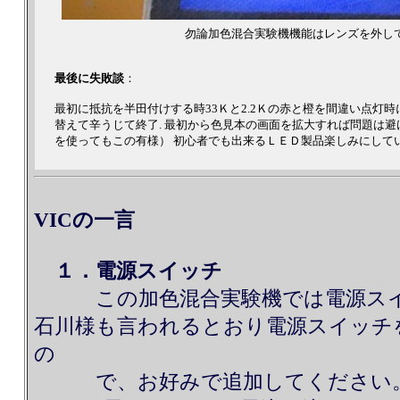
勿論加色混合実験機機能はレンズを外し
最後に失敗談
：
最初に抵抗を半田付けする時33Ｋと2.2Ｋの赤と橙を間違い点灯
替えて辛うじて終了. 最初から色見本の画面を拡大すれば問題は
を使ってもこの有様） 初心者でも出来るＬＥＤ製品楽しみにして
VICの一言
１．電源スイッチ
この加色混合実験機では電源スイ
石川様も言われるとおり電源スイッチ
の
で、お好みで追加してください。