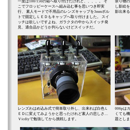
一度は100/150の箱へ取り付けたけれど、、、、。 そ
余り物の
こでフロッピーケースへ組み込む事を思いつき即実
し影絵を
行、 素人モードで不用品のレンズキャップを3mmボル
影出来る
トで固定しＬＥＤもキャップへ取り付けました。 スイ
ッチは欲しいですよね、ガラクタの中からスイッチ発
見、適合品かどうか判らないけどスイッチだ。
レンズわはめ込み式で簡単取り外し、出来れば白色Ｌ
006p
ＥＤに変えてみようかと思ったけれど素人の悲しさ....
くても機
Ｖicdiyで勉強してから挑戦します。
題としま