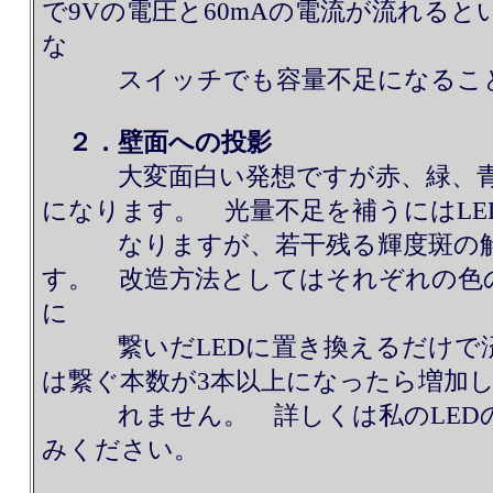
で9Vの電圧と60mAの電流が流れる
な
スイッチでも容量不足になること
２．壁面への投影
大変面白い発想ですが赤、緑、青の
になります。 光量不足を補うにはLE
なりますが、若干残る輝度斑の解
す。 改造方法としてはそれぞれの色の
に
繋いだLEDに置き換えるだけで済
は繋ぐ本数が3本以上になったら増加
れません。 詳しくは私のLEDの
みください。