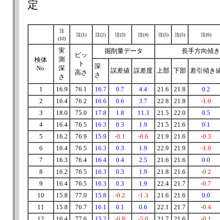
定
注
注(1)
注(2)
注(3)
注(4)
注(5)
注(5)
注(6)
(10)
実
掘削量データ
長手方向傾き
ビッ
測
検体
ト
深
No.
深
誤差値
誤差度
上部
下部
差引傾き
高さ
さ
さ
1
16.9
76.1
16.7
0.7
4.4
21.6
21.8
0.2
2
16.4
76.2
16.6
0.6
3.7
22.8
21.8
-1.0
3
18.0
75.0
17.8
1.8
11.3
21.5
22.0
0.5
4
16.4
76.5
16.3
0.3
1.9
21.5
21.6
0.1
5
16.2
76.9
15.9
-0.1
-0.6
21.9
21.6
-0.3
6
16.4
76.5
16.3
0.3
1.9
22.9
21.9
-1.0
7
16.3
76.4
16.4
0.4
2.5
21.6
21.6
0.0
8
16.2
76.5
16.3
0.3
1.9
21.8
21.6
-0.2
9
16.4
76.5
16.3
0.3
1.9
22.4
21.7
-0.7
10
15.8
77.0
15.8
-0.2
-1.3
21.6
21.6
0.0
11
15.8
76.7
16.1
0.1
0.6
22.1
21.7
-0.4
12
16.4
77.6
15.2
-0.8
-5.0
21.7
21.6
-0.1