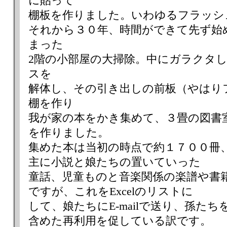
に貼って
棚板を作りました。いわゆるフラッシ
それから３０年、時間ができて先ず始
まった
2階の小部屋の大掃除。中にガラクタ
スを
解体し、その引き出しの前板（やはり
棚を作り
我が家の本をかき集めて、３畳の図書
を作りました。
集めた本は当初の時点で約１７００冊
主に小説と娘たちの置いていった
童話、児童ものと音楽関係の楽譜や書
ですが、これをExcelのリストに
して、娘たちにE-mailで送り、孫たち
含めた再利用を促している訳です。