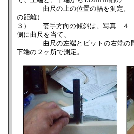
て、上端と、下端から15.6ｍｍ幅の
曲尺の上の位置の幅を測定。（曲
の距離）
３） 妻手方向の傾斜は、写真 ４ 
側に曲尺を当て、
曲尺の左端とビットの右端の間の
下端の２ヶ所で測定。