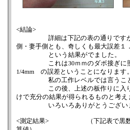
<結論>
詳細は下記の表の通りですが、
側・妻手側とも、奇しくも最大誤差１
という結果がでました。
これは30ｍｍのダボ接ぎに照
1/4mm の誤差ということになります
私の工作レベルでは言うこと
この後、上述の板作りに入りま
けで充分の結果が得られるものと考え
いろいろありがとうございま
<測定結果> （下記表で黒数字
算値）