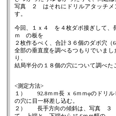
写真 ２ はそれにドリルアタッチメ
す。
今回、１ｘ４ を４枚ダボ接ぎして、長さ
ｍ の板を
２枚作るべく、合計３６個のダボ穴（6
全部の垂直度を調べるつもりでいまし
り、
結局半分の１８個の穴について調べた
<測定方法>
１） 92.8ｍｍ長 ｘ 6ｍｍφのドリ
の穴に目一杯差し込む。
２） 長手方向の傾斜は、写真 ３