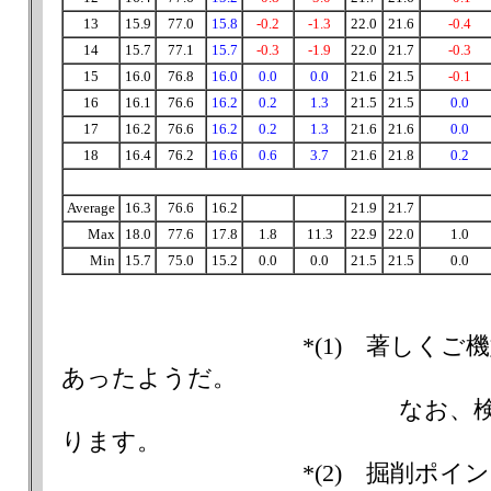
13
15.9
77.0
15.8
-0.2
-1.3
22.0
21.6
-0.4
14
15.7
77.1
15.7
-0.3
-1.9
22.0
21.7
-0.3
15
16.0
76.8
16.0
0.0
0.0
21.6
21.5
-0.1
16
16.1
76.6
16.2
0.2
1.3
21.5
21.5
0.0
17
16.2
76.6
16.2
0.2
1.3
21.6
21.6
0.0
18
16.4
76.2
16.6
0.6
3.7
21.6
21.8
0.2
Average
16.3
76.6
16.2
21.9
21.7
Max
18.0
77.6
17.8
1.8
11.3
22.9
22.0
1.0
Min
15.7
75.0
15.2
0.0
0.0
21.5
21.5
0.0
*(1) 著しくご機嫌の
あったようだ。
なお、検体No.と作
ります。
*(2) 掘削ポイントの