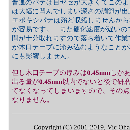
普通のパテは目ヤセが大きくてこのよ
は大幅に凹んでしまい深さの調節が
エポキシパテは殆ど収縮しませんから
が容易です。 また硬化速度が遅いの
間が十分取れますので落ち着いて作業
が木口テープに沁み込むようなことが
にも影響しません。
但し木口テープの厚みは
0.45mm
しか
出る量が
0.45mm
以内でないと後で研
てなくなってしまいますので、その点
なりません。
Copyright (C) 2001-2019, Vic Ohash