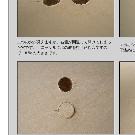
二つの穴が見えますが、右側が間違って開けてしまっ
エポキシ
た穴です。 ニッケルダボの雌を打ち込む穴ですの
干浅めに
で、8.5φの大きさです。