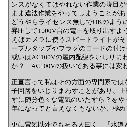
ンスがなくてはやれない作業の境目が
まま違法作業をやってしまうことがあ
どうやらライセンス無しでOKのよう
昇圧して1000V台の電圧を取り出す
えばカメラに使うスピードライトがそう
ーブルタップやプラグのコードの付
或いはAC100Vの屋内配線をいじり
か？ AC100Vの扱いである事には変
正直言って私はその方面の専門家では
子回路をいじりまわすことがあり、上
ずに随分色々な電気のいたずら？をや
年になってと言えなくもないが、極
更に電気以外でもある人曰く、「水道