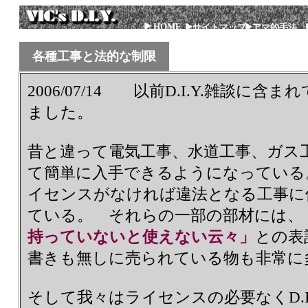
HOME
サイトマップ
アマ的手法
各種工事と法的な制限
2006/07/14 以前D.I.Y.雑談に
ました。
昔と違って電気工事、水道工事、ガス
て簡単に入手できるようになっている
イセンスがなければ違法となる工事に
ている。 それらの一部の部材には、
持っていないと使えない云々」
との表
書きも無しに売られている物も非常に
そして我々はライセンスの必要なくD.I