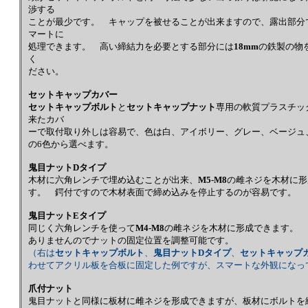
渉する
ことが最少です。 キャップを被せることが出来ますので、露出部分
マートに
処理できます。 高い締結力を必要とする部分には
18mm
の鉄製の物
く
ださい。
セットキャップカバー
セットキャップボルト
と
セットキャップナット
専用の軟質プラスチッ
来たカバ
ーで取付取り外しは容易で、色は白、アイボリー、グレー、ベージュ
の6色から選べます。
鬼目ナットDタイプ
木材に六角レンチで埋め込むことが出来、
M5-M8
の雌ネジを木材に形
す。 鍔付ですので木材表面で締め込みを停止するのが容易です。
鬼目ナットEタイプ
同じく六角レンチを使って
M4-M8
の雌ネジを木材に形成できます。 
ありませんのでナットの固定位置を調整可能です。
（右は
セットキャップボルト
、
鬼目ナットDタイプ
、
セットキャップ
わせてアクリル板を合板に固定した例ですが、スマートな外観になっ
爪付ナット
鬼目ナットと同様に板材に雌ネジを形成できますが、板材にボルトを