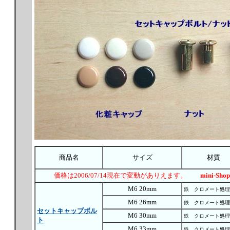
商品名
サイズ
材質
価格は2006/07/14現在で変動がありえます。
mini-Shop
M6 20mm
鉄 クロメート処理
M6 26mm
鉄 クロメート処理
セットキャップボル
M6 30mm
鉄 クロメート処理
ト
M6 33mm
鉄 クロメート処理