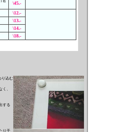
ト処
\45.-
\12.-
\13.-
\14.-
\18.-
めり込む
なく、
出する
たり干