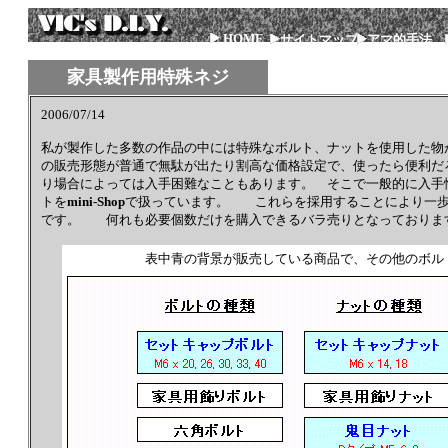
HOME
サイトマップ
アマ的手法
家具製作用特殊ネジ
2006/07/14
私が製作した多数の作品の中には特殊なボルト、ナットを使用した物
の販売形態が普通で無駄が出たり割高な価格設定で、使ったら便利だ
り場合によっては入手困難なこともあります。 そこで一般的に入手
トを
mini-Shop
で扱っています。 これらを採用することにより一歩
です。 何れも必要個数だけを購入できるバラ売りとなっておりま
表中青の背景が販売している商品で、その他のボル