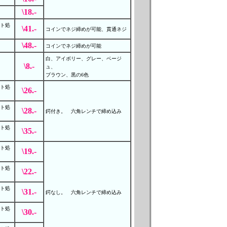
\18.-
ト処
\41.-
コインでネジ締めが可能、貫通ネジ
\48.-
コインでネジ締めが可能
白、アイボリー、グレー、ベージ
\8.-
ュ、
ブラウン、黒の6色
ト処
\26.-
ト処
\28.-
鍔付き。 六角レンチで締め込み
ト処
\35.-
ト処
\19.-
ト処
\22.-
ト処
\31.-
鍔なし。 六角レンチで締め込み
ト処
\30.-