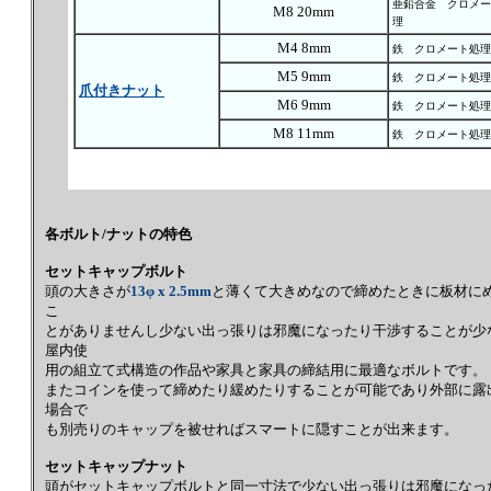
亜鉛合金 クロメー
M8 20mm
理
M4 8mm
鉄 クロメート処理
M5 9mm
鉄 クロメート処理
爪付きナット
M6 9mm
鉄 クロメート処理
M8 11mm
鉄 クロメート処理
各ボルト/ナットの特色
セットキャップボルト
頭の大きさが
13φ x 2.5mm
と薄くて大きめなので締めたときに板材に
こ
とがありませんし少ない出っ張りは邪魔になったり干渉することが少
屋内使
用の組立て式構造の作品や家具と家具の締結用に最適なボルトです。
またコインを使って締めたり緩めたりすることが可能であり外部に露
場合で
も別売りのキャップを被せればスマートに隠すことが出来ます。
セットキャップナット
頭がセットキャップボルトと同一寸法で少ない出っ張りは邪魔になっ