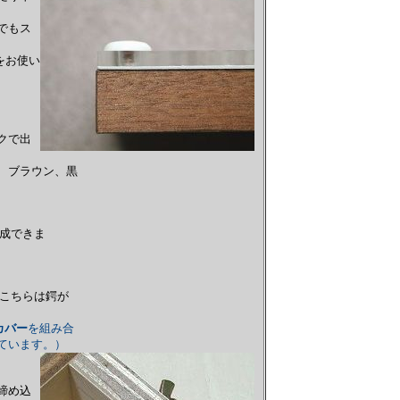
でもス
をお使い
クで出
、ブラウン、黒
成できま
こちらは鍔が
カバー
を組み合
ています。）
締め込