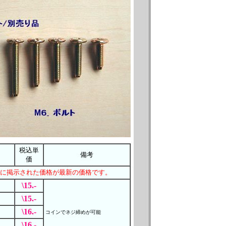
税込単
備考
価
に掲示された価格が最新の価格です。
\15.-
\15.-
\16.-
コインでネジ締めが可能
\16.-