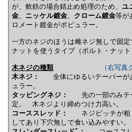
が、軟鉄の場合錆止め処理のため、
ユ
金
、
ニッケル鍍金
、
クローム鍍金
等が
ロメート鍍金がポピュラー。
一方のネジのほうは雌ネジ無しで固定
ナットを使うタイプ（ボルト・ナット
木ネジの種類
（右写真
木ネジ：
全体にゆるいテーパーが
ュラー。
タッピングネジ：
先の一部のみテー
定。 木ネジより締めつけ力高い。
コーススレッド：
ネジピッチが粗く
してあり下穴無しで食い込みやすい。
スレンダースレッドﾞ：
コーススレッド