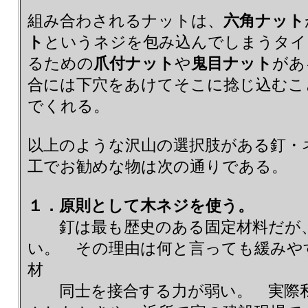
組み合わされるナットは、
六角ナット
ト
というネジを包み込んでしまうタイ
るための
爪付ナット
や
鬼目ナット
があ
合には下穴をあけてそこに捻じ込むこ
でくれる。
以上のような沢山の選択肢がある釘・
工でお勧めな物は次の通りである。
１．原則として木ネジを使う。
釘は最も歴史のある固定材料だが、
い。 その理由は何と言っても緩みや
材
同士を接合する力が弱い。 実際私