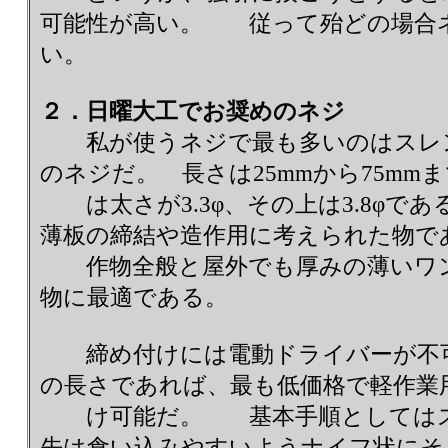
可能性が高い。 従って殆どの場合
い。
２．日曜大工でお奨めのネジ
私が使うネジで最も多いのはスレン
のネジだ。 長さは25mmから75mmま
は太さが3.3φ、その上は3.8φで
薄板の締結や造作用に考えられた物で
作物全般と屋外でも厚みの薄いワン
物に最適である。
締め付けには電動ドライバーが不可欠
の長さであれば、最も低価格で軽作業
け可能だ。 基本手順としてはス
先は食い込みやすいようナイフ状にそ