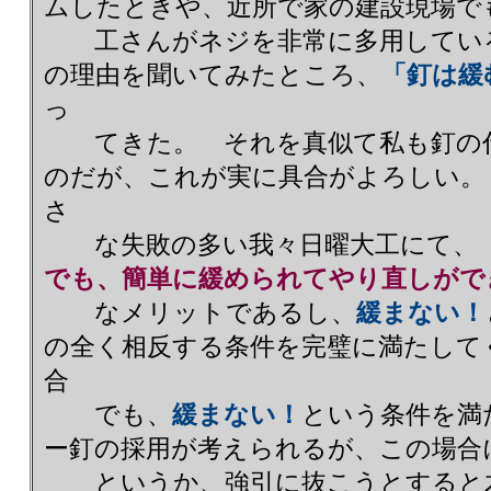
ムしたときや、近所で家の建設現場で
工さんがネジを非常に多用している
の理由を聞いてみたところ、
「釘は緩
っ
てきた。 それを真似て私も釘の代
のだが、これが実に具合がよろしい。
さ
な失敗の多い我々日曜大工にて、
でも、簡単に緩められてやり直しがで
なメリットであるし、
緩まない！
の全く相反する条件を完璧に満たして
合
でも、
緩まない！
という条件を満
ー釘の採用が考えられるが、この場合
というか、強引に抜こうとすると木