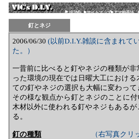
HOME
サイトマップ
アマ的手法
釘とネジ
2006/06/30
(以前D.I.Y.雑談に含ま
た。）
一昔前に比べると釘やネジの種類が非
った環境の現在では日曜大工における
ての釘やネジの選択も大幅に変わっ
その様な観点から釘とネジのことに付
木材以外に使われる釘やネジもあるが
る。
釘の種類
（右写真クリ