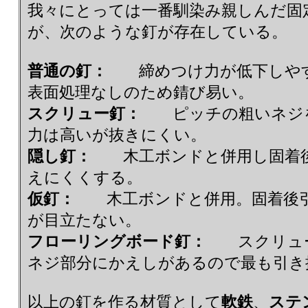
我々にとっては一番馴染み親しんだ固
が、次のような釘が存在している。
普通の釘：
締めつけ力が低下しやす
表面処理なしのため錆び易い。
スクリュー釘：
ピッチの粗いネジを
力は高いが抜きにくい。
隠し釘：
木工ボンドと併用し固着後
えにくくする。
仮釘：
木工ボンドと併用。固着後引
が目立たない。
フローリングボード釘：
スクリュー
ネジ部分にかえしがあるので最も引き
以上の釘を作る材質として
軟鉄
、
ステ