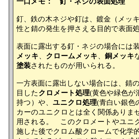
一口メモ： 釘・ネジの表面処理
釘、鉄の木ネジや釘は、鍍金（メッキ
性と錆の発生を押さえる目的で表面
表面に露出する釘・ネジの場合には
メッキ
、
クロームメッキ
、
銅メッキ
塗装
されたものが用いられる。
一方表面に露出しない場合には、錆
目した
クロメート処理
(黄色や緑色が
持つ）や、
ユニクロ処理
(青白い銀色
カーのユニクロとは全く関係ありま
用される。 このクロメートやユニ
施した後でクロム酸クロームで化学