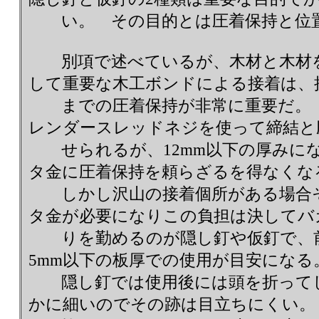
い。 その目的とは圧着保持と位
別項で述べているが、木材と木材を
して重要な木工ボンドによる接着は、
までの圧着保持が非常に重要だ。 板
レンダースレッドネジを使って締結と
せられるが、12mm以下の厚みに
タ金に圧着保持を頼らざるを得なくな
しかし沢山の接着個所がある場合そ
タ金が必要になりこの負担は決してバ
りを勤めるのが隠し釘や仮釘で、前者
5mm以下の板厚での使用が目安になる
隠し釘では使用後には頭を折ってし
かに細いのでその跡は目立ちにくい。