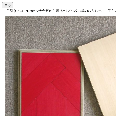
手引きノコで12mmシナ合板から切り出した7枚の板のおもちゃ。 手