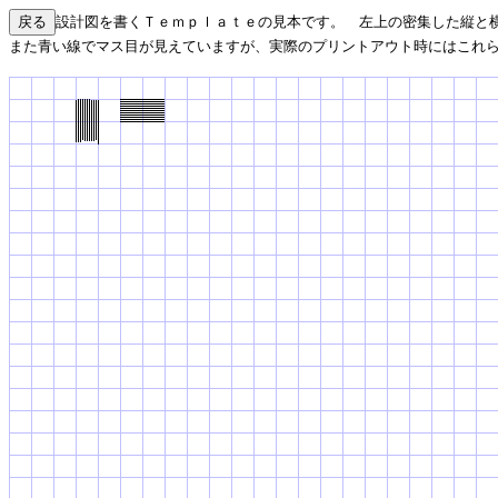
設計図を書くＴｅｍｐｌａｔｅの見本です。 左上の密集した縦と
また青い線でマス目が見えていますが、実際のプリントアウト時にはこれ