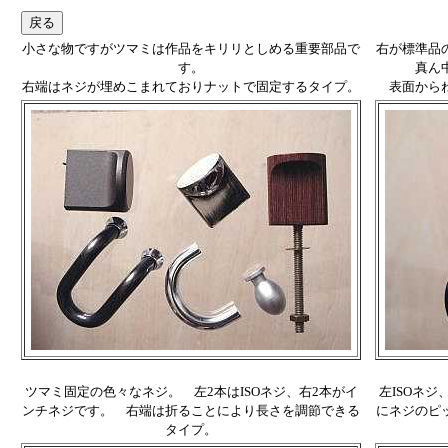
小さな物ですがツマミは作品をキリリとしめる重要部品で
右が標準品
す。
真ん
右端はネジが埋めこまれておりナットで固定するタイプ。
表面から
ツマミ固定の色々なネジ。 左2本はISOネジ、右2本がイ
左ISOネ
ンチネジです。 右端は折ることにより長さを調節できる
にネジのピ
タイプ。