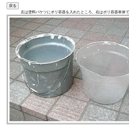
左は塗料バケツにポリ容器を入れたところ、右はポリ容器単体