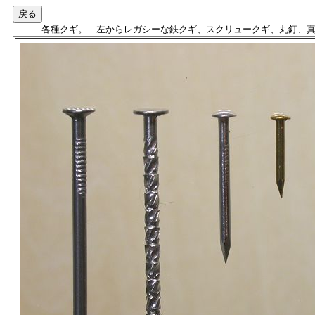
各種クギ。 左からレガシーな鉄クギ、スクリュークギ、丸釘、真