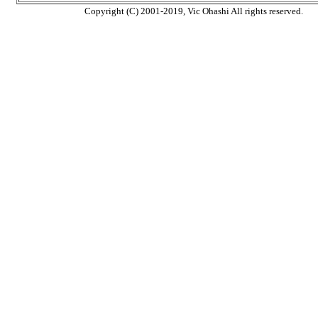
Copyright (C) 2001-2019, Vic Ohashi All rights reserved.