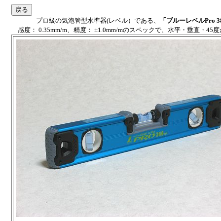
プロ級の気泡管型水準器(レベル）である、
「ブルーレベルPro 3
感度： 0.35mm/m、精度： ±1.0mm/mのスペックで、水平・垂直・4